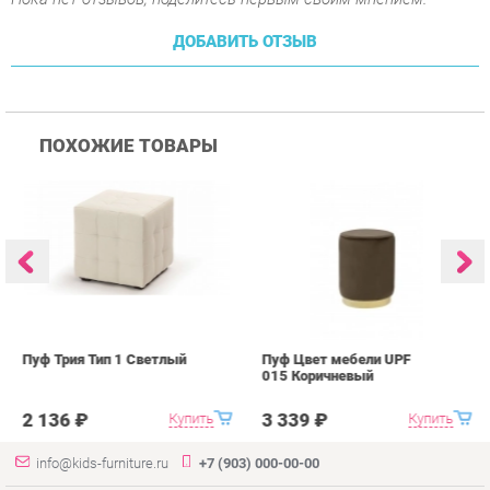
ПОХОЖИЕ ТОВАРЫ
Пуф Трия Тип 1 Светлый
Пуф Цвет мебели UPF
П
015 Коричневый
0
2 136 ₽
3 339 ₽
Купить
Купить
info@kids-furniture.ru
+7 (903) 000-00-00
КАТАЛОГ
ИНФОРМАЦИЯ
ГОРОДА
Коллекции
О проекте
Весь мир
Диваны
Контакты
Екатеринбург
Комоды
Дизайн