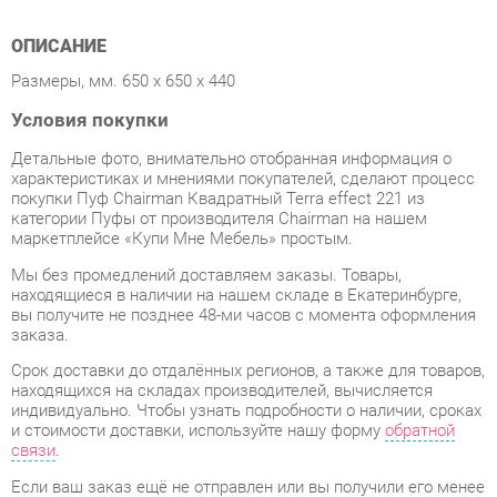
Условия покупки
Детальные фото, внимательно отобранная информация о
характеристиках и мнениями покупателей, сделают процесс
покупки Пуф Chairman Квадратный Terra effect 221 из
категории Пуфы от производителя Chairman на нашем
маркетплейсе «Купи Мне Мебель» простым.
Мы без промедлений доставляем заказы. Товары,
находящиеся в наличии на нашем складе в Екатеринбурге,
вы получите не позднее 48-ми часов с момента оформления
заказа.
Срок доставки до отдалённых регионов, а также для товаров,
находящихся на складах производителей, вычисляется
индивидуально. Чтобы узнать подробности о наличии, сроках
и стоимости доставки, используйте нашу форму
обратной
связи
.
Если ваш заказ ещё не отправлен или вы получили его менее
7 дней назад, вы всегда можете отменить покупку или
выбрать другой товар.
Несмотря на надежную упаковку, Пуфы могут быть
повреждены при транспортировке. Если Вы заметили дефект