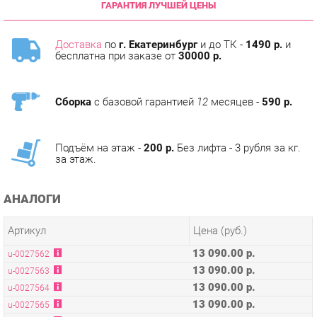
Доставка
по
г. Екатеринбург
и до ТК -
1490 р.
и
бесплатна при заказе от
30000 р.
Сборка
с базовой гарантией
12
месяцев -
590 р.
Подъём на этаж -
200 р.
Без лифта - 3 рубля за кг.
за этаж.
АНАЛОГИ
Артикул
Цена (руб.)
13 090.00 р.
u-0027562
13 090.00 р.
u-0027563
13 090.00 р.
u-0027564
13 090.00 р.
u-0027565
13 090.00 р.
u-0027566
13 090.00 р.
u-0027567
13 090.00 р.
u-0027568