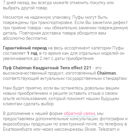
при приёме товара - мы обязательно заменим поврежденную
деталь. Повторная доставка товара обходится вам
абсолютно бесплатно.
Гарантийный период
на весь ассортимент категории Пуфы
составляет
1 год
, в то время как для отдельных моделей он
увеличивается до 2 лет с даты приобретения.
Пуф Chairman Квадратный Terra effect 221
- это
высококачественный продукт, изготовленный
Chairman
,
соответствующий актуальным государственным стандартам.
Нам будет приятно, если вы останетесь довольны вашим
новым приобретением и решите оставить отзыв о своем
опыте использования, который поможет нашим будущим
клиентам сделать выбор.
В дополнение к нашей форме
обратной связи
, мы
предоставляем дополнительные консультации, фотографии и
видеообзоры продукции по электронной почте, по телефону в
Екатеринбурге или через мессенджеры Skype, Telegram и
WhatsApp.
Cравнить между собой Пуфы можно в нашем шоу-руме и
купить Пуф Chairman Квадратный Terra effect 221, забрав его
самостоятельно с нашего центрального склада в
Екатеринбурге. Полный список адресов и магазинов