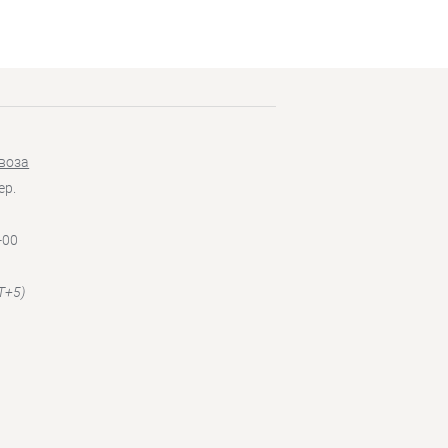
воза
ер.
-00
T+5)