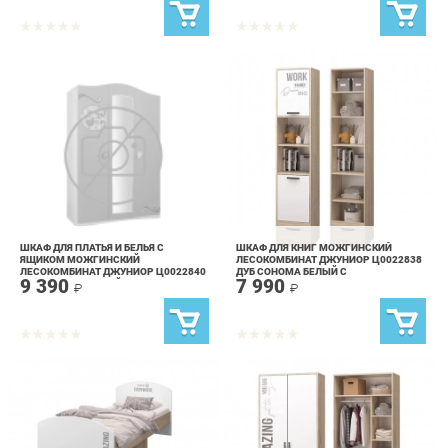
ШКАФ ДЛЯ ПЛАТЬЯ И БЕЛЬЯ С
ШКАФ ДЛЯ КНИГ МОЖГИНСКИЙ
ЯЩИКОМ МОЖГИНСКИЙ
ЛЕСОКОМБИНАТ ДЖУНИОР Ц0022838
ЛЕСОКОМБИНАТ ДЖУНИОР Ц0022840
ДУБ СОНОМА БЕЛЫЙ С
9 390
7 990
ДУБ СОНОМА БЕЛЫЙ С
ФОТОПЕЧАТЬЮ
₽
₽
ФОТОПЕЧАТЬЮ