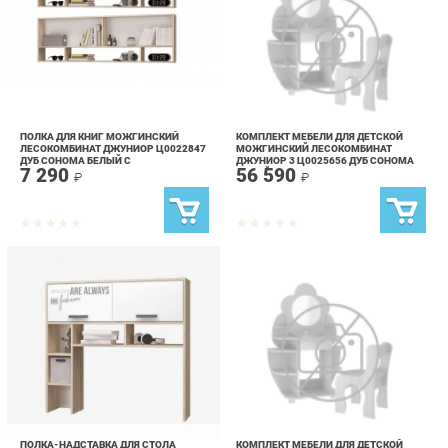
ПОЛКА ДЛЯ КНИГ МОЖГИНСКИЙ
КОМПЛЕКТ МЕБЕЛИ ДЛЯ ДЕТСКОЙ
ЛЕСОКОМБИНАТ ДЖУНИОР Ц0022847
МОЖГИНСКИЙ ЛЕСОКОМБИНАТ
ДУБ СОНОМА БЕЛЫЙ С
ДЖУНИОР 3 Ц0025656 ДУБ СОНОМА
7 290
56 590
ФОТОПЕЧАТЬЮ
БЕЛЫЙ С ФОТОПЕЧАТЬЮ
₽
₽
ПОЛКА-НАДСТАВКА ДЛЯ СТОЛА
КОМПЛЕКТ МЕБЕЛИ ДЛЯ ДЕТСКОЙ
МОЖГИНСКИЙ ЛЕСОКОМБИНАТ
МОЖГИНСКИЙ ЛЕСОКОМБИНАТ
ДЖУНИОР Ц0022845 ДУБ СОНОМА
ДЖУНИОР 4 Ц0029019 ДУБ СОНОМА
6 590
24 390
БЕЛЫЙ С ФОТОПЕЧАТЬЮ
БЕЛЫЙ С ФОТОПЕЧАТЬЮ
₽
₽