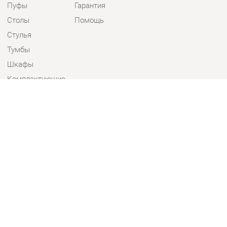
Стулья
Тумбы
Шкафы
Комплектующие
КОНТАКТЫ
Шоурум и склад самовывоза
Адрес: г. Екатеринбург, пер.
Базовый, 47
Телефон: +7 (903) 000-00-00
Часы работы:
Пн - Пт:
10:00 - 18:00 (GMT+5)
Отправить сообщение
© 2009-2026 Детская мебель Екатеринбург