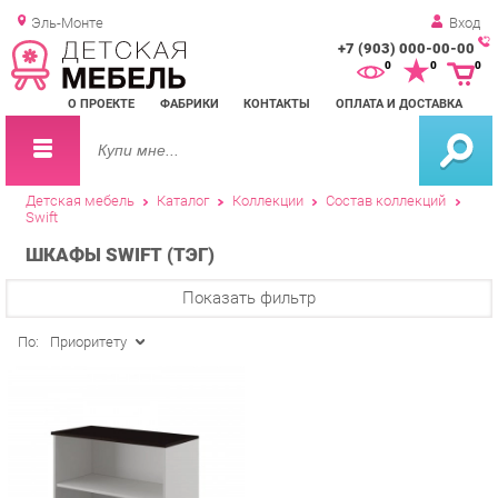
Эль-Монте
Вход
+7 (903) 000-00-00
Зак
0
0
0
обр
О ПРОЕКТЕ
ФАБРИКИ
КОНТАКТЫ
ОПЛАТА И ДОСТАВКА
зво
Детская мебель
Каталог
Коллекции
Состав коллекций
Swift
ШКАФЫ SWIFT (ТЭГ)
Показать фильтр
По:
Приоритету