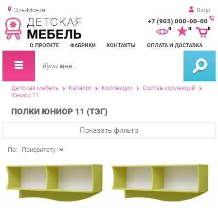
Эль-Монте
Вход
+7 (903) 000-00-00
Зак
0
0
0
обр
О ПРОЕКТЕ
ФАБРИКИ
КОНТАКТЫ
ОПЛАТА И ДОСТАВКА
зво
Детская мебель
Каталог
Коллекции
Состав коллекций
Юниор 11
ПОЛКИ ЮНИОР 11 (ТЭГ)
Показать фильтр
По:
Приоритету