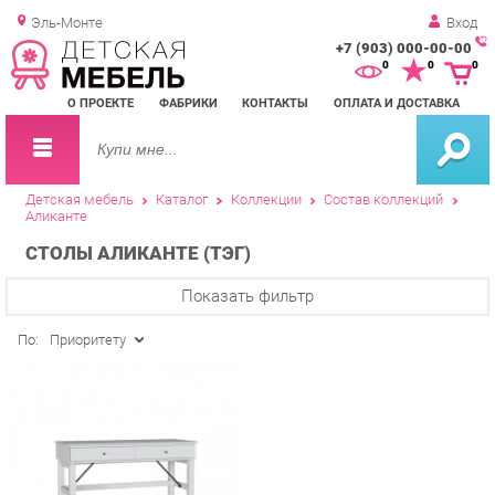
Эль-Монте
Вход
+7 (903) 000-00-00
Зак
0
0
0
обр
О ПРОЕКТЕ
ФАБРИКИ
КОНТАКТЫ
ОПЛАТА И ДОСТАВКА
зво
Детская мебель
Каталог
Коллекции
Состав коллекций
Аликанте
СТОЛЫ АЛИКАНТЕ (ТЭГ)
Показать фильтр
По:
Приоритету