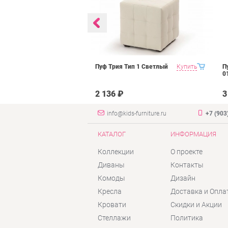
ьсон Рони 2
Купить
Пуф Трия Тип 1 Светлый
Купить
П
янтарь велюр
0
2 136 ₽
3
info@kids-furniture.ru
+7 (903
КАТАЛОГ
ИНФОРМАЦИЯ
Коллекции
О проекте
Диваны
Контакты
Комоды
Дизайн
Кресла
Доставка и Опла
Кровати
Скидки и Акции
Стеллажи
Политика