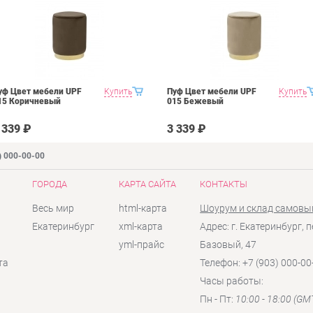
уф Цвет мебели UPF
Купить
Пуф Цвет мебели UPF
Купить
15 Коричневый
015 Бежевый
 339 ₽
3 339 ₽
) 000-00-00
ГОРОДА
КАРТА САЙТА
КОНТАКТЫ
Весь мир
html-карта
Шоурум и склад самовы
Екатеринбург
xml-карта
Адрес: г. Екатеринбург, п
yml-прайс
Базовый, 47
та
Телефон: +7 (903) 000-00
Часы работы:
Пн - Пт:
10:00 - 18:00 (GM