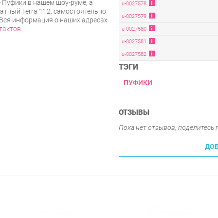
 Пуфики в нашем шоу-руме, а
u-0027578
атный Terra 112, самостоятельно
u-0027579
. Вся информация о наших адресах
тактов
.
u-0027580
u-0027581
u-0027582
ТЭГИ
ПУФИКИ
ОТЗЫВЫ
Пока нет отзывов, поделитесь
ДОБ