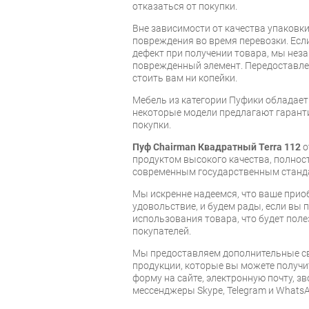
отказаться от покупки.
Вне зависимости от качества упаковк
повреждения во время перевозки. Есл
дефект при получении товара, мы нез
поврежденный элемент. Передоставлен
стоить вам ни копейки.
Мебель из категории Пуфики обладае
некоторые модели предлагают гаранти
покупки.
Пуф Chairman Квадратный Terra 112
о
продуктом высокого качества, полно
современным государственным станд
Мы искренне надеемся, что ваше прио
удовольствие, и будем рады, если вы
использования товара, что будет пол
покупателей.
Мы предоставляем дополнительные св
продукции, которые вы можете получи
форму на сайте, электронную почту, зв
мессенджеры Skype, Telegram и WhatsA