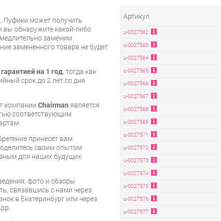
Артикул
и, Пуфики может получить
и вы обнаружите какой-либо
u-0027562
амедлительно заменим
u-0027563
ие замененного товара не будет
u-0027564
u-0027565
т
гарантией на 1 год
, тогда как
йный срок до 2 лет со дня
u-0027566
u-0027567
т компании
Chairman
является
u-0027568
стью соответствующим
u-0027569
артам.
u-0027571
бретение принесет вам
 поделитесь своим опытом
u-0027572
езным для наших будущих
u-0027573
u-0027574
едения, фото и обзоры
u-0027575
ть, связавшись с нами через
онок в Екатеринбург или через
u-0027576
pp.
u-0027577