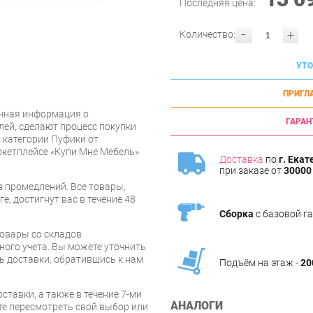
Последняя цена:
-
+
Количество:
УТО
ПРИГЛ
нная информация о
ГАРАН
лей, сделают процесс покупки
 категории Пуфики от
ркетплейсе «Купи Мне Мебель»
Доставка
по
г. Екат
при заказе от
30000 
 промедлений. Все товары,
е, достигнут вас в течение 48
Сборка
с базовой г
товары со складов
ого учета. Вы можете уточнить
ть доставки, обратившись к нам
Подъём на этаж -
20
ставки, а также в течение 7-ми
АНАЛОГИ
те пересмотреть свой выбор или