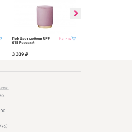
Пуф Цвет мебели UPF
Купить
Пуф Цвет мебели UPF
015 Розовый
015 Голубой
3 339 ₽
3 339 ₽
воза
ер.
-00
T+5)