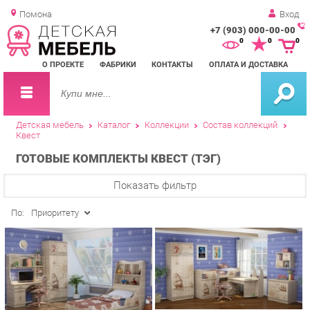
Помона
Вход
+7 (903) 000-00-00
Зак
0
0
0
обр
О ПРОЕКТЕ
ФАБРИКИ
КОНТАКТЫ
ОПЛАТА И ДОСТАВКА
зво
Детская мебель
Каталог
Коллекции
Состав коллекций
Квест
ГОТОВЫЕ КОМПЛЕКТЫ КВЕСТ (ТЭГ)
Показать фильтр
По:
Приоритету