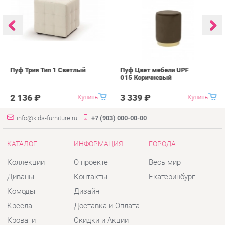
Пуф Трия Тип 1 Светлый
Пуф Цвет мебели UPF
П
015 Коричневый
0
2 136 ₽
3 339 ₽
Купить
Купить
info@kids-furniture.ru
+7 (903) 000-00-00
КАТАЛОГ
ИНФОРМАЦИЯ
ГОРОДА
Коллекции
О проекте
Весь мир
Диваны
Контакты
Екатеринбург
Комоды
Дизайн
Кресла
Доставка и Оплата
Кровати
Скидки и Акции
Стеллажи
Политика
Пуфы
Гарантия
Столы
Помощь
Стулья
Тумбы