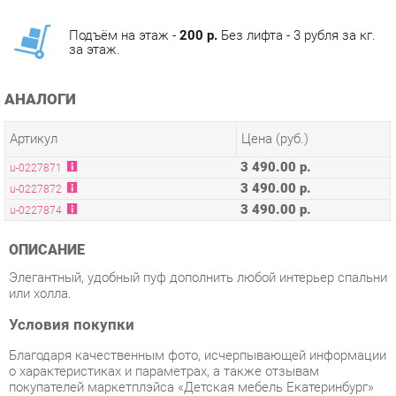
за этаж.
АНАЛОГИ
Артикул
Цена (руб.)
3 490.00 р.
u-0227871
3 490.00 р.
u-0227872
3 490.00 р.
u-0227874
ОПИСАНИЕ
Элегантный, удобный пуф дополнить любой интерьер спальни
или холла.
Условия покупки
Благодаря качественным фото, исчерпывающей информации
о характеристиках и параметрах, а также отзывам
покупателей маркетплэйса «Детская мебель Екатеринбург»
купить товар «Пуф Цвет мебели UPF 015 Розовый» категории
Пуфы производства Цвет мебели с доставкой из
Екатеринбурга по цене со скидкой и гарантией от
производителя не составит труда.