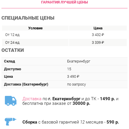
СПЕЦИАЛЬНЫЕ ЦЕНЫ
Условие
Цена
От 12 ед.
3 432 ₽
От 24 ед.
3 339 ₽
ОСТАТКИ
Склад
Екатеринбург
Доступно
15
Цена
3 490 ₽
Доставка (Екатеринбург)
по запросу
Доставка
по
г. Екатеринбург
и до ТК -
1490 р.
и
бесплатна при заказе от
30000 р.
Сборка
с базовой гарантией
12
месяцев -
590 р.
Подъём на этаж -
200 р.
Без лифта - 3 рубля за кг.