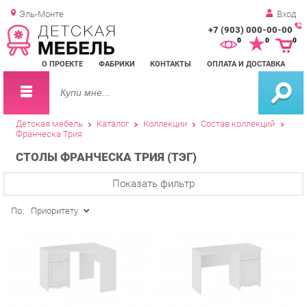
Эль-Монте
Вход
+7 (903) 000-00-00
Зак
0
0
0
обр
О ПРОЕКТЕ
ФАБРИКИ
КОНТАКТЫ
ОПЛАТА И ДОСТАВКА
зво
Детская мебель
Каталог
Коллекции
Состав коллекций
Франческа Трия
СТОЛЫ ФРАНЧЕСКА ТРИЯ (ТЭГ)
Показать фильтр
По:
Приоритету