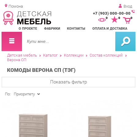
Помона
Вход
+7 (903) 000-00-00
Зак
0
0
0
обр
О ПРОЕКТЕ
ФАБРИКИ
КОНТАКТЫ
ОПЛАТА И ДОСТАВКА
зво
Детская мебель
Каталог
Коллекции
Состав коллекций
Верона СП
КОМОДЫ ВЕРОНА СП (ТЭГ)
Показать фильтр
По:
Приоритету