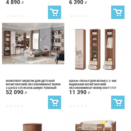
КОМПЛЕКТ МЕБЕЛИ ДЛЯ ДЕТСКОЙ
ШКАФ-ПЕНАЛ ДЛЯ БЕЛЬЯ С 2-МЯ
МОЖГИНСКИЙ ЛЕСОКОМБИНАТ ВОЯЖ
ЯЩИКАМИ МОЖГИНСКИЙ
2 Ц0022129 ЯСЕНЬ ШИМО ТЕМНЫЙ
ЛЕСОКОМБИНАТ ВОЯЖ 00071737
52 090
11 390
ЯСЕНЬ ШИМО СВЕТЛЫЙ
ЯСЕНЬ ШИМО ТЕМНЫЙ ЯСЕНЬ ШИМО
₽
₽
СВЕТЛЫЙ