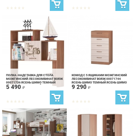
ПОЛКА-НАДСТАВКА ДЛЯ СТОЛА
КОМОД С 5 ЯЩИКАМИ МОЖГИНСКИЙ
МОЖГИНСКИЙ ЛЕСОКОМБИНАТ ВОЯЖ
ЛЕСОКОМБИНАТ ВОЯЖ 00071744
00071736 ЯСЕНЬ ШИМО ТЕМНЫЙ
ЯСЕНЬ ШИМО ТЕМНЫЙ ЯСЕНЬ ШИМО
5 490
9 290
ЯСЕНЬ ШИМО СВЕТЛЫЙ
СВЕТЛЫЙ
₽
₽