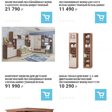
КОМПЛЕКТ МЕБЕЛИ ДЛЯ ДЕТСКОЙ
ШКАФ-ПЕНАЛ ДЛЯ КНИГ С 2-МЯ
МОЖГИНСКИЙ ЛЕСОКОМБИНАТ ВОЯЖ
ДВЕРКАМИ МОЖГИНСКИЙ
4 ЯСЕНЬ ШИМО ТЕМНЫЙ ЯСЕНЬ
ЛЕСОКОМБИНАТ ВОЯЖ 00071739
91 990
10 290
ШИМО СВЕТЛЫЙ
ЯСЕНЬ ШИМО ТЕМНЫЙ ЯСЕНЬ ШИМО
₽
₽
СВЕТЛЫЙ