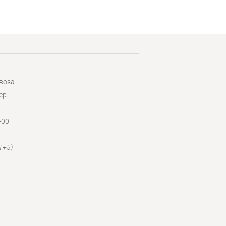
воза
ер.
-00
T+5)