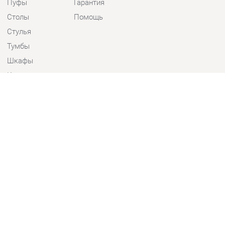
Стулья
Тумбы
Шкафы
Комплектующие
КОНТАКТЫ
Шоурум и склад самовывоза
Адрес: г. Екатеринбург, пер.
Базовый, 47
Телефон: +7 (903) 000-00-00
Часы работы:
Пн - Пт:
10:00 - 18:00 (GMT+5)
Отправить сообщение
© 2009-2026 Детская мебель Екатеринбург