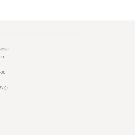
воза
ер.
-00
T+5)