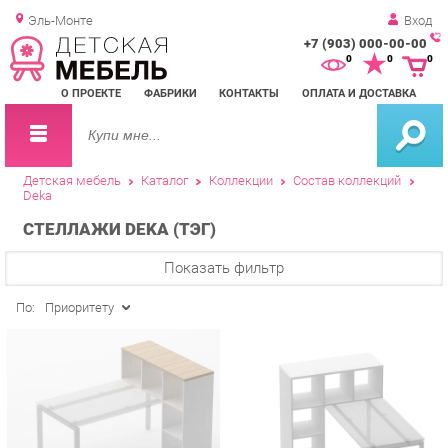
Эль-Монте
Вход
+7 (903) 000-00-00
Зак
0
0
0
обр
О ПРОЕКТЕ
ФАБРИКИ
КОНТАКТЫ
ОПЛАТА И ДОСТАВКА
зво
Детская мебель
Каталог
Коллекции
Состав коллекций
Deka
СТЕЛЛАЖИ DEKA (ТЭГ)
Показать фильтр
По:
Приоритету