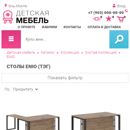
Эль-Монте
Вход
+7 (903) 000-00-00
Зак
0
0
0
обр
О ПРОЕКТЕ
ФАБРИКИ
КОНТАКТЫ
ОПЛАТА И ДОСТАВКА
зво
Детская мебель
Каталог
Коллекции
Состав коллекций
ENIO
СТОЛЫ ENIO (ТЭГ)
Показать фильтр
По:
Приоритету