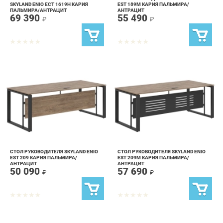
СТОЛ РУКОВОДИТЕЛЯ SKYLAND ENIO
СТОЛ РУКОВОДИТЕЛЯ SKYLAND ENIO
EST 209 КАРИЯ ПАЛЬМИРА/
EST 209M КАРИЯ ПАЛЬМИРА/
АНТРАЦИТ
АНТРАЦИТ
50 090
57 690
₽
₽
info@kids-furniture.ru
+7 (903) 000-00-00
КАТАЛОГ
ИНФОРМАЦИЯ
ГОРОДА
Коллекции
О проекте
Весь мир