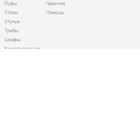
Стулья
Тумбы
Шкафы
Комплектующие
КОНТАКТЫ
Шоурум и склад самовывоза
Адрес: г. Екатеринбург, пер.
Базовый, 47
Телефон: +7 (903) 000-00-00
Часы работы:
Пн - Пт:
10:00 - 18:00 (GMT+5)
Отправить сообщение
© 2009-2026 Детская мебель Екатеринбург