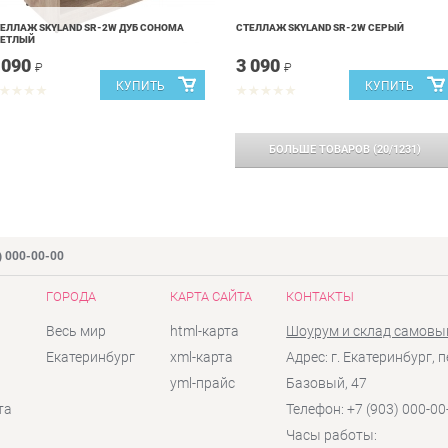
ЕЛЛАЖ SKYLAND SR-2W ДУБ СОНОМА
СТЕЛЛАЖ SKYLAND SR-2W СЕРЫЙ
ВЕТЛЫЙ
 090
3 090
₽
₽
БОЛЬШЕ ТОВАРОВ
(
20
/
1231
)
) 000-00-00
ГОРОДА
КАРТА САЙТА
КОНТАКТЫ
Весь мир
html-карта
Шоурум и склад самовы
Екатеринбург
xml-карта
Адрес: г. Екатеринбург, п
yml-прайс
Базовый, 47
та
Телефон: +7 (903) 000-00
Часы работы: