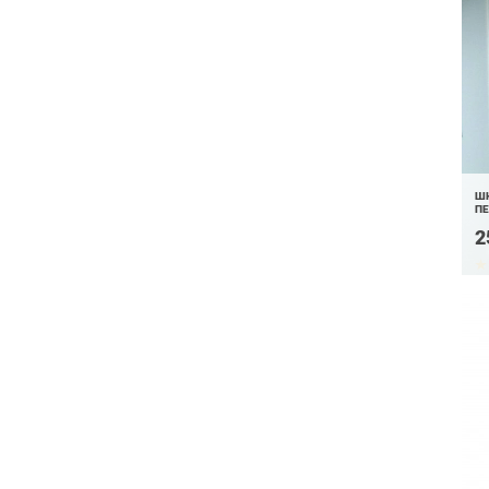
ШК
ПЕ
2