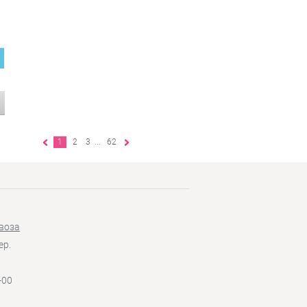
1
2
3
...
62
воза
ер.
-00