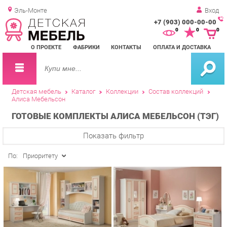
Эль-Монте
Вход
+7 (903) 000-00-00
Зак
0
0
0
обр
О ПРОЕКТЕ
ФАБРИКИ
КОНТАКТЫ
ОПЛАТА И ДОСТАВКА
зво
Детская мебель
Каталог
Коллекции
Состав коллекций
Алиса Мебельсон
ГОТОВЫЕ КОМПЛЕКТЫ АЛИСА МЕБЕЛЬСОН (ТЭГ)
Показать фильтр
По:
Приоритету