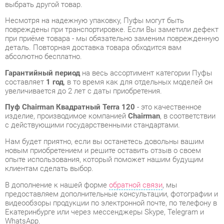
деталь. Повторная доставка товара обходится вам
абсолютно бесплатно.
Гарантийный период
на весь ассортимент категории Пуфы
составляет
1 год
, в то время как для отдельных моделей он
увеличивается до 2 лет с даты приобретения.
Пуф Chairman Квадратный Terra 120
- это качественное
изделие, производимое компанией
Chairman
, в соответствии
с действующими государственными стандартами.
Нам будет приятно, если вы останетесь довольны вашим
новым приобретением и решите оставить отзыв о своем
опыте использования, который поможет нашим будущим
клиентам сделать выбор.
В дополнение к нашей форме
обратной связи
, мы
предоставляем дополнительные консультации, фотографии и
видеообзоры продукции по электронной почте, по телефону в
Екатеринбурге или через мессенджеры Skype, Telegram и
WhatsApp.
Вы можете оценить и сравнить разные Пуфы в нашем шоу-
руме, а затем приобрести Пуф Chairman Квадратный Terra
120, самостоятельно забрав его со склада в Екатеринбурге.
Вся информация о наших адресах и магазинах доступна на
странице
контактов
.