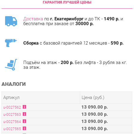
Доставка
по
г. Екатеринбург
и до ТК -
1490 р.
и
бесплатна при заказе от
30000 р.
Сборка
с базовой гарантией
12
месяцев -
590 р.
Подъём на этаж -
200 р.
Без лифта - 3 рубля за кг.
за этаж.
АНАЛОГИ
Артикул
Цена (руб.)
13 090.00 р.
u-0027562
13 090.00 р.
u-0027563
13 090.00 р.
u-0027564
13 090.00 р.
u-0027565
13 090.00 р.
u-0027566
13 090.00 р.
u-0027567
13 090.00 р.
u-0027568