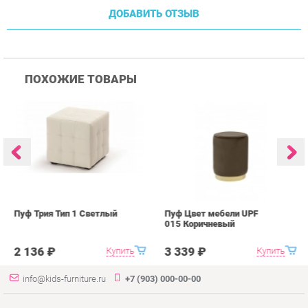
Пуф Трия Тип 1 Светлый
Пуф Цвет мебели UPF
П
015 Коричневый
0
2 136 ₽
3 339 ₽
Купить
Купить
info@kids-furniture.ru
+7 (903) 000-00-00
КАТАЛОГ
ИНФОРМАЦИЯ
ГОРОДА
Коллекции
О проекте
Весь мир
Диваны
Контакты
Екатеринбург
Комоды
Дизайн
Кресла
Доставка и Оплата