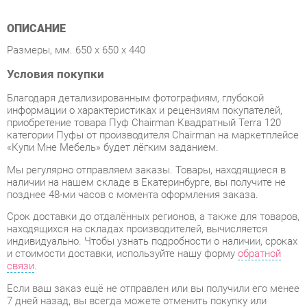
Условия покупки
Благодаря детализированным фотографиям, глубокой
информации о характеристиках и рецензиям покупателей,
приобретение товара Пуф Chairman Квадратный Terra 120
категории Пуфы от производителя Chairman на маркетплейсе
«Купи Мне Мебель» будет лёгким заданием.
Мы регулярно отправляем заказы. Товары, находящиеся в
наличии на нашем складе в Екатеринбурге, вы получите не
позднее 48-ми часов с момента оформления заказа.
Срок доставки до отдалённых регионов, а также для товаров,
находящихся на складах производителей, вычисляется
индивидуально. Чтобы узнать подробности о наличии, сроках
и стоимости доставки, используйте нашу форму
обратной
связи
.
Если ваш заказ ещё не отправлен или вы получили его менее
7 дней назад, вы всегда можете отменить покупку или
выбрать другой товар.
Несмотря на надежную упаковку, Пуфы могут быть
повреждены при транспортировке. Если Вы заметили дефект
при приёме товара - мы обязательно заменим поврежденную