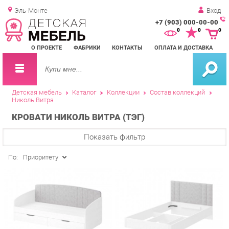
Эль-Монте
Вход
+7 (903) 000-00-00
Зак
0
0
0
обр
О ПРОЕКТЕ
ФАБРИКИ
КОНТАКТЫ
ОПЛАТА И ДОСТАВКА
зво
Детская мебель
Каталог
Коллекции
Состав коллекций
Николь Витра
КРОВАТИ НИКОЛЬ ВИТРА (ТЭГ)
Показать фильтр
По:
Приоритету