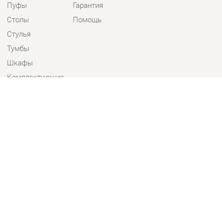
Стулья
Тумбы
Шкафы
Комплектующие
КОНТАКТЫ
Шоурум и склад самовывоза
Адрес: г. Екатеринбург, пер.
Базовый, 47
Телефон: +7 (903) 000-00-00
Часы работы:
Пн - Пт:
10:00 - 18:00 (GMT+5)
Отправить сообщение
© 2009-2026 Детская мебель Екатеринбург