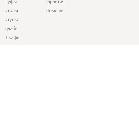
Стулья
Тумбы
Шкафы
Комплектующие
КОНТАКТЫ
Шоурум и склад самовывоза
Адрес: г. Екатеринбург, пер.
Базовый, 47
Телефон: +7 (903) 000-00-00
Часы работы:
Пн - Пт:
10:00 - 18:00 (GMT+5)
Отправить сообщение
© 2009-2026 Детская мебель Екатеринбург