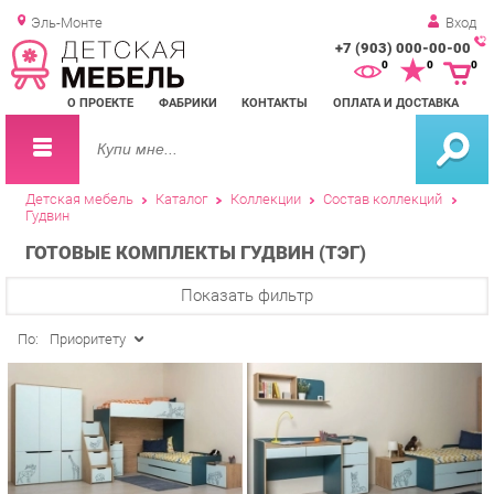
Эль-Монте
Вход
+7 (903) 000-00-00
Зак
0
0
0
обр
О ПРОЕКТЕ
ФАБРИКИ
КОНТАКТЫ
ОПЛАТА И ДОСТАВКА
зво
Детская мебель
Каталог
Коллекции
Состав коллекций
Гудвин
ГОТОВЫЕ КОМПЛЕКТЫ ГУДВИН (ТЭГ)
Показать фильтр
По:
Приоритету