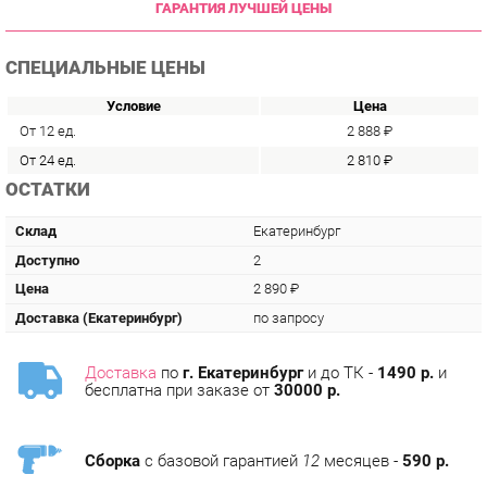
СПЕЦИАЛЬНЫЕ ЦЕНЫ
Условие
Цена
От 12 ед.
2 888 ₽
От 24 ед.
2 810 ₽
ОСТАТКИ
Склад
Екатеринбург
Доступно
2
Цена
2 890 ₽
Доставка (Екатеринбург)
по запросу
Доставка
по
г. Екатеринбург
и до ТК -
1490 р.
и
бесплатна при заказе от
30000 р.
Сборка
с базовой гарантией
12
месяцев -
590 р.
Подъём на этаж -
200 р.
Без лифта - 3 рубля за кг.