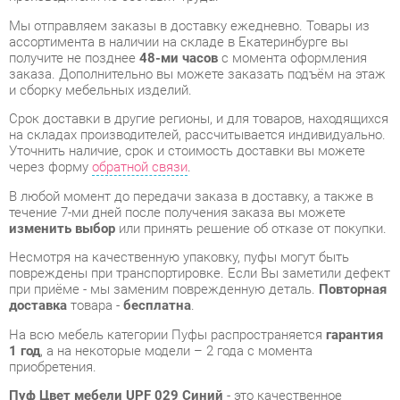
заказа. Дополнительно вы можете заказать подъём на этаж
и сборку мебельных изделий.
Срок доставки в другие регионы, и для товаров, находящихся
на складах производителей, рассчитывается индивидуально.
Уточнить наличие, срок и стоимость доставки вы можете
через форму
обратной связи
.
В любой момент до передачи заказа в доставку, а также в
течение 7-ми дней после получения заказа вы можете
изменить выбор
или принять решение об отказе от покупки.
Несмотря на качественную упаковку, пуфы могут быть
повреждены при транспортировке. Если Вы заметили дефект
при приёме - мы заменим поврежденную деталь.
Повторная
доставка
товара -
бесплатна
.
На всю мебель категории Пуфы распространяется
гарантия
1 год
, а на некоторые модели – 2 года с момента
приобретения.
Пуф Цвет мебели UPF 029 Синий
- это качественное
изделие производства
Цвет мебели
, соответствующее
современному государственному стандарту.
Надеемся, вы останетесь довольны вашим приобретением, и
будем рады, если вы оставите отзыв об опыте его