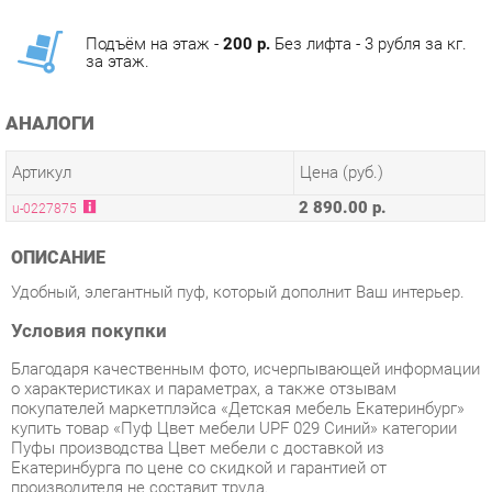
за этаж.
АНАЛОГИ
Артикул
Цена (руб.)
2 890.00 р.
u-0227875
ОПИСАНИЕ
Удобный, элегантный пуф, который дополнит Ваш интерьер.
Условия покупки
Благодаря качественным фото, исчерпывающей информации
о характеристиках и параметрах, а также отзывам
покупателей маркетплэйса «Детская мебель Екатеринбург»
купить товар «Пуф Цвет мебели UPF 029 Синий» категории
Пуфы производства Цвет мебели с доставкой из
Екатеринбурга по цене со скидкой и гарантией от
производителя не составит труда.
Мы отправляем заказы в доставку ежедневно. Товары из
ассортимента в наличии на складе в Екатеринбурге вы
получите не позднее
48-ми часов
с момента оформления