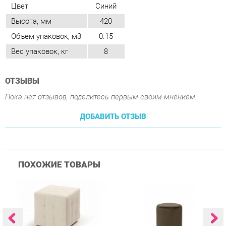
ОТЗЫВЫ
Пока нет отзывов, поделитесь первым своим мнением.
ДОБАВИТЬ ОТЗЫВ
ПОХОЖИЕ ТОВАРЫ
Пуф Трия Тип 1 Светлый
Пуф Цвет мебели UPF
П
015 Коричневый
0
2 136 ₽
3 339 ₽
Купить
Купить