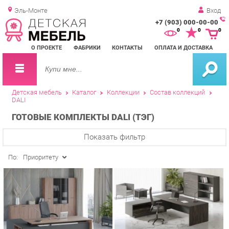
Эль-Монте
Вход
+7 (903) 000-00-00
Зак
0
0
0
обр
О ПРОЕКТЕ
ФАБРИКИ
КОНТАКТЫ
ОПЛАТА И ДОСТАВКА
зво
Детская мебель
Каталог
Коллекции
Состав коллекций
DALI
ГОТОВЫЕ КОМПЛЕКТЫ DALI (ТЭГ)
Показать фильтр
По:
Приоритету