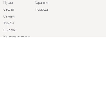
Стулья
Тумбы
Шкафы
Комплектующие
КОНТАКТЫ
Шоурум и склад самовывоза
Адрес: г. Екатеринбург, пер.
Базовый, 47
Телефон: +7 (903) 000-00-00
Часы работы:
Пн - Пт:
10:00 - 18:00 (GMT+5)
Отправить сообщение
© 2009-2026 Детская мебель Екатеринбург