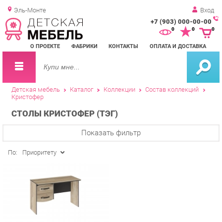
Эль-Монте
Вход
+7 (903) 000-00-00
Зак
0
0
0
обр
О ПРОЕКТЕ
ФАБРИКИ
КОНТАКТЫ
ОПЛАТА И ДОСТАВКА
зво
Детская мебель
Каталог
Коллекции
Состав коллекций
Кристофер
СТОЛЫ КРИСТОФЕР (ТЭГ)
Показать фильтр
По:
Приоритету