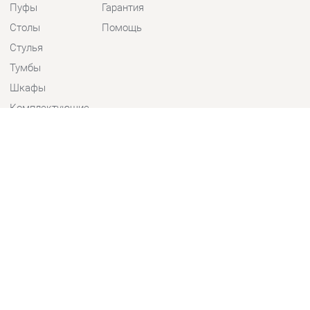
Стулья
Тумбы
Шкафы
Комплектующие
КОНТАКТЫ
Шоурум и склад самовывоза
Адрес: г. Екатеринбург, пер.
Базовый, 47
Телефон: +7 (903) 000-00-00
Часы работы:
Пн - Пт:
10:00 - 18:00 (GMT+5)
Отправить сообщение
© 2009-2026 Детская мебель Екатеринбург