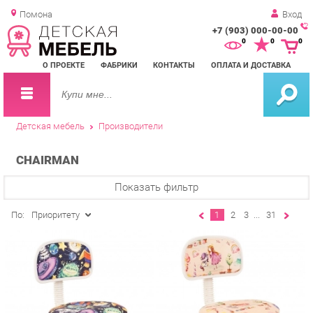
Помона
Вход
+7 (903) 000-00-00
Зак
0
0
0
обр
О ПРОЕКТЕ
ФАБРИКИ
КОНТАКТЫ
ОПЛАТА И ДОСТАВКА
зво
Детская мебель
Производители
CHAIRMAN
Показать фильтр
По:
Приоритету
1
2
3
...
31