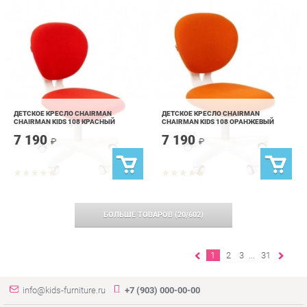
ДЕТСКОЕ КРЕСЛО CHAIRMAN
ДЕТСКОЕ КРЕСЛО CHAIRMAN
CHAIRMAN KIDS 108 КРАСНЫЙ
CHAIRMAN KIDS 108 ОРАНЖЕВЫЙ
7 190
7 190
₽
₽
БОЛЬШЕ ТОВАРОВ
(
20
/
602
)
1
2
3
...
31
info@kids-furniture.ru
+7 (903) 000-00-00
КАТАЛОГ
ИНФОРМАЦИЯ
ГОРОДА
Коллекции
О проекте
Весь мир
Диваны
Контакты
Екатеринбург
Комоды
Дизайн