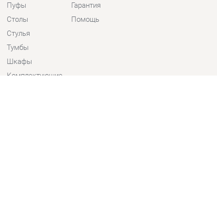
Стулья
Тумбы
Шкафы
Комплектующие
КОНТАКТЫ
Шоурум и склад самовывоза
Адрес: г. Екатеринбург, пер.
Базовый, 47
Телефон: +7 (903) 000-00-00
Часы работы:
Пн - Пт:
10:00 - 18:00 (GMT+5)
Отправить сообщение
© 2009-2026 Детская мебель Екатеринбург