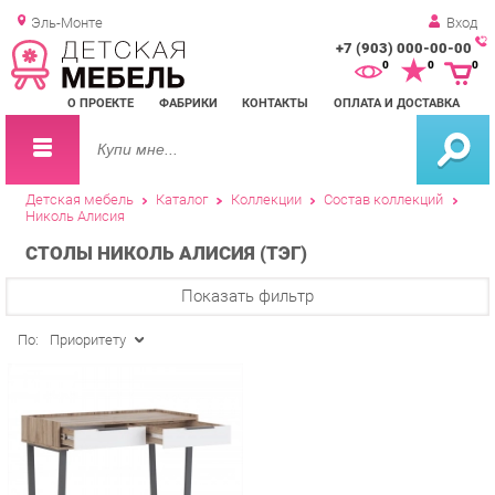
Эль-Монте
Вход
+7 (903) 000-00-00
Зак
0
0
0
обр
О ПРОЕКТЕ
ФАБРИКИ
КОНТАКТЫ
ОПЛАТА И ДОСТАВКА
зво
Детская мебель
Каталог
Коллекции
Состав коллекций
Николь Алисия
СТОЛЫ НИКОЛЬ АЛИСИЯ (ТЭГ)
Показать фильтр
По:
Приоритету