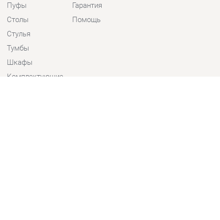
Стулья
Тумбы
Шкафы
Комплектующие
КОНТАКТЫ
Шоурум и склад самовывоза
Адрес: г. Екатеринбург, пер.
Базовый, 47
Телефон: +7 (903) 000-00-00
Часы работы:
Пн - Пт:
10:00 - 18:00 (GMT+5)
Отправить сообщение
© 2009-2026 Детская мебель Екатеринбург