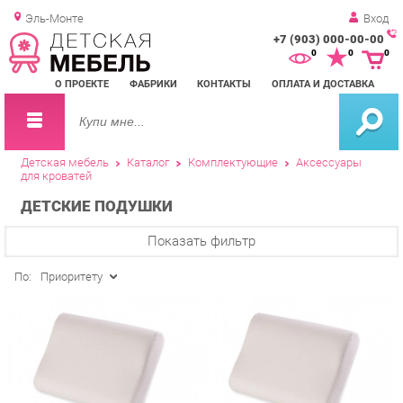
Эль-Монте
Вход
+7 (903) 000-00-00
Зак
0
0
0
обр
О ПРОЕКТЕ
ФАБРИКИ
КОНТАКТЫ
ОПЛАТА И ДОСТАВКА
зво
Детская мебель
Каталог
Комплектующие
Аксессуары
для кроватей
ДЕТСКИЕ ПОДУШКИ
Показать фильтр
По:
Приоритету