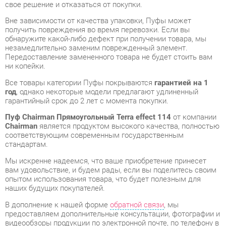
незамедлительно заменим поврежденный элемент.
Передоставление замененного товара не будет стоить вам
ни копейки.
Все товары категории Пуфы покрываются
гарантией на 1
год
, однако некоторые модели предлагают удлиненный
гарантийный срок до 2 лет с момента покупки.
Пуф Chairman Прямоугольный Terra effect 114
от компании
Chairman
является продуктом высокого качества, полностью
соответствующим современным государственным
стандартам.
Мы искренне надеемся, что ваше приобретение принесет
вам удовольствие, и будем рады, если вы поделитесь своим
опытом использования товара, что будет полезным для
наших будущих покупателей.
В дополнение к нашей форме
обратной связи
, мы
предоставляем дополнительные консультации, фотографии и
видеообзоры продукции по электронной почте, по телефону в
Екатеринбурге или через мессенджеры Skype, Telegram и
WhatsApp.
Вы можете оценить и сравнить разные Пуфы в нашем шоу-
руме, а затем приобрести Пуф Chairman Прямоугольный
Terra effect 114, самостоятельно забрав его со склада в