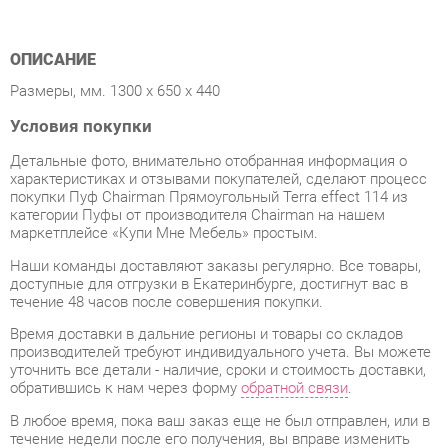
Размеры, мм. 1300 х 650 х 440
Условия покупки
Детальные фото, внимательно отобранная информация о
характеристиках и отзывами покупателей, сделают процесс
покупки Пуф Chairman Прямоугольный Terra effect 114 из
категории Пуфы от производителя Chairman на нашем
маркетплейсе «Купи Мне Мебель» простым.
Наши команды доставляют заказы регулярно. Все товары,
доступные для отгрузки в Екатеринбурге, достигнут вас в
течение 48 часов после совершения покупки.
Время доставки в дальние регионы и товары со складов
производителей требуют индивидуального учета. Вы можете
уточнить все детали - наличие, сроки и стоимость доставки,
обратившись к нам через форму
обратной связи
.
В любое время, пока ваш заказ еще не был отправлен, или в
течение недели после его получения, вы вправе изменить
свое решение и отказаться от покупки.
Вне зависимости от качества упаковки, Пуфы может
получить повреждения во время перевозки. Если вы
обнаружите какой-либо дефект при получении товара, мы