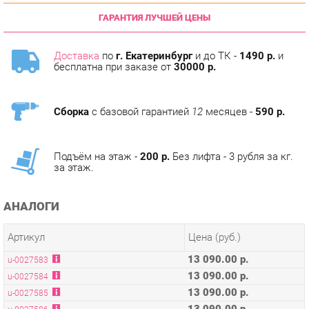
Доставка
по
г. Екатеринбург
и до ТК -
1490 р.
и
бесплатна при заказе от
30000 р.
Сборка
с базовой гарантией
12
месяцев -
590 р.
Подъём на этаж -
200 р.
Без лифта - 3 рубля за кг.
за этаж.
АНАЛОГИ
Артикул
Цена (руб.)
13 090.00 р.
u-0027583
13 090.00 р.
u-0027584
13 090.00 р.
u-0027585
13 090.00 р.
u-0027586
13 090.00 р.
u-0027587
13 090.00 р.
u-0027588