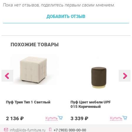
ПОХОЖИЕ ТОВАРЫ
Пуф Трия Тип 1 Светлый
Пуф Цвет мебели UPF
П
015 Коричневый
0
2 136 ₽
3 339 ₽
Купить
Купить
info@kids-furniture.ru
+7 (903) 000-00-00
КАТАЛОГ
ИНФОРМАЦИЯ
ГОРОДА
Коллекции
О проекте
Весь мир
Диваны
Контакты
Екатеринбург
Комоды
Дизайн