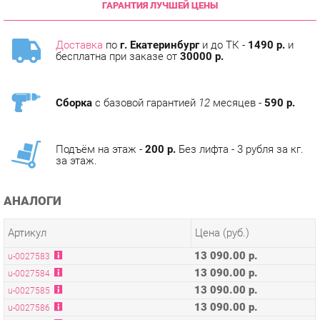
Доставка
по
г. Екатеринбург
и до ТК -
1490 р.
и
бесплатна при заказе от
30000 р.
Сборка
с базовой гарантией
12
месяцев -
590 р.
Подъём на этаж -
200 р.
Без лифта - 3 рубля за кг.
за этаж.
АНАЛОГИ
Артикул
Цена (руб.)
13 090.00 р.
u-0027583
13 090.00 р.
u-0027584
13 090.00 р.
u-0027585
13 090.00 р.
u-0027586
13 090.00 р.
u-0027588
13 090.00 р.
u-0027589
13 090.00 р.
u-0027590