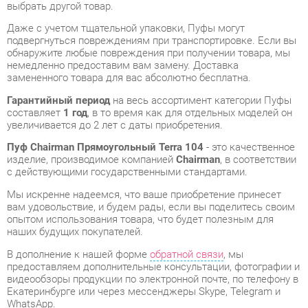
немедленно предоставим вам замену. Доставка
замененного товара для вас абсолютно бесплатна.
Гарантийный период
на весь ассортимент категории Пуфы
составляет
1 год
, в то время как для отдельных моделей он
увеличивается до 2 лет с даты приобретения.
Пуф Chairman Прямоугольный Terra 104
- это качественное
изделие, производимое компанией
Chairman
, в соответствии
с действующими государственными стандартами.
Мы искренне надеемся, что ваше приобретение принесет
вам удовольствие, и будем рады, если вы поделитесь своим
опытом использования товара, что будет полезным для
наших будущих покупателей.
В дополнение к нашей форме
обратной связи
, мы
предоставляем дополнительные консультации, фотографии и
видеообзоры продукции по электронной почте, по телефону в
Екатеринбурге или через мессенджеры Skype, Telegram и
WhatsApp.
У нас в шоу-руме вы сможете лично сравнить разные Пуфы,
после чего можно будет приобрести Пуф Chairman
Прямоугольный Terra 104, самостоятельно забрав его с
нашего склада в Екатеринбурге. Все подробности о наших
магазинах и адресах вы найдете на странице
контактов
.