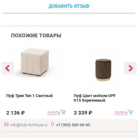
Пуф Трия Тип 1 Светлый
Пуф Цвет мебели UPF
П
015 Коричневый
0
2 136 ₽
3 339 ₽
Купить
Купить
info@kids-furniture.ru
+7 (903) 000-00-00
КАТАЛОГ
ИНФОРМАЦИЯ
ГОРОДА
Коллекции
О проекте
Весь мир
Диваны
Контакты
Екатеринбург
Комоды
Дизайн
Кресла
Доставка и Оплата