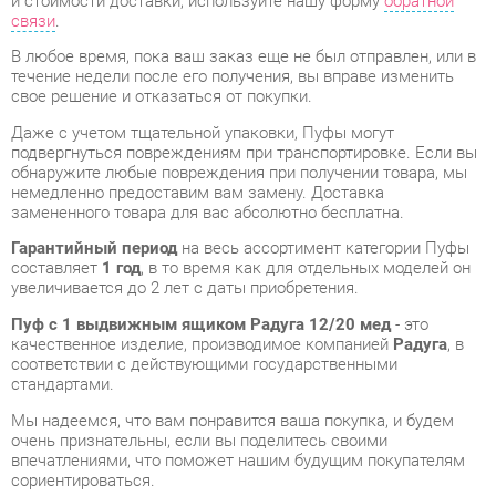
свое решение и отказаться от покупки.
Даже с учетом тщательной упаковки, Пуфы могут
подвергнуться повреждениям при транспортировке. Если вы
обнаружите любые повреждения при получении товара, мы
немедленно предоставим вам замену. Доставка
замененного товара для вас абсолютно бесплатна.
Гарантийный период
на весь ассортимент категории Пуфы
составляет
1 год
, в то время как для отдельных моделей он
увеличивается до 2 лет с даты приобретения.
Пуф с 1 выдвижным ящиком Радуга 12/20 мед
- это
качественное изделие, производимое компанией
Радуга
, в
соответствии с действующими государственными
стандартами.
Мы надеемся, что вам понравится ваша покупка, и будем
очень признательны, если вы поделитесь своими
впечатлениями, что поможет нашим будущим покупателям
сориентироваться.
Мы предоставляем дополнительные сведения, фото и
обзоры продукции, которые вы можете получить,
связавшись с нами через форму на сайте, электронную
почту, звонок в Екатеринбург или через мессенджеры Skype,
Telegram и WhatsApp.