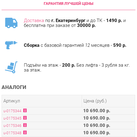
Доставка
по
г. Екатеринбург
и до ТК -
1490 р.
и
бесплатна при заказе от
30000 р.
Сборка
с базовой гарантией
12
месяцев -
590 р.
Подъём на этаж -
200 р.
Без лифта - 3 рубля за кг.
за этаж.
АНАЛОГИ
Артикул
Цена (руб.)
10 690.00 р.
u-0175344
10 690.00 р.
u-0175345
10 690.00 р.
u-0175346
10 690.00 р.
u-0175348
10 690.00 р.
u-0175349
10 690.00 р.
u-0175350