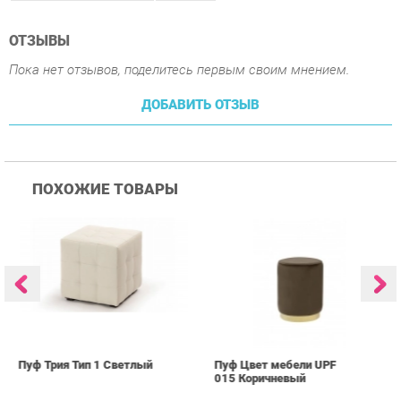
ДОБАВИТЬ ОТЗЫВ
ПОХОЖИЕ ТОВАРЫ
Пуф Трия Тип 1 Светлый
Пуф Цвет мебели UPF
П
015 Коричневый
0
2 136 ₽
3 339 ₽
Купить
Купить
info@kids-furniture.ru
+7 (903) 000-00-00
КАТАЛОГ
ИНФОРМАЦИЯ
ГОРОДА