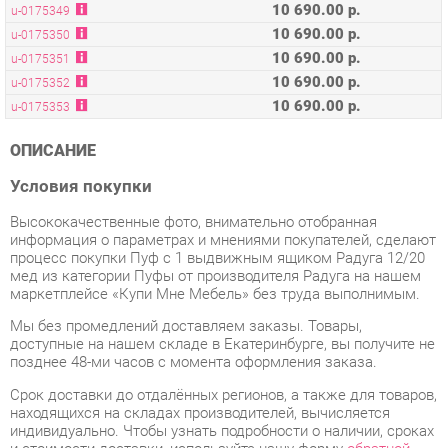
10 690.00 р.
u-0175351
10 690.00 р.
u-0175352
10 690.00 р.
u-0175353
ОПИСАНИЕ
Условия покупки
Высококачественные фото, внимательно отобранная
информация о параметрах и мнениями покупателей, сделают
процесс покупки Пуф с 1 выдвижным ящиком Радуга 12/20
мед из категории Пуфы от производителя Радуга на нашем
маркетплейсе «Купи Мне Мебель» без труда выполнимым.
Мы без промедлений доставляем заказы. Товары,
доступные на нашем складе в Екатеринбурге, вы получите не
позднее 48-ми часов с момента оформления заказа.
Срок доставки до отдалённых регионов, а также для товаров,
находящихся на складах производителей, вычисляется
индивидуально. Чтобы узнать подробности о наличии, сроках
и стоимости доставки, используйте нашу форму
обратной
связи
.
В любое время, пока ваш заказ еще не был отправлен, или в
течение недели после его получения, вы вправе изменить