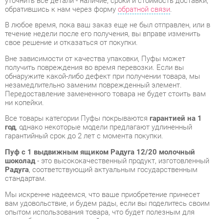
свое решение и отказаться от покупки.
Вне зависимости от качества упаковки, Пуфы может
получить повреждения во время перевозки. Если вы
обнаружите какой-либо дефект при получении товара, мы
незамедлительно заменим поврежденный элемент.
Передоставление замененного товара не будет стоить вам
ни копейки.
Все товары категории Пуфы покрываются
гарантией на 1
год
, однако некоторые модели предлагают удлиненный
гарантийный срок до 2 лет с момента покупки.
Пуф с 1 выдвижным ящиком Радуга 12/20 молочный
шоколад
- это высококачественный продукт, изготовленный
Радуга
, соответствующий актуальным государственным
стандартам.
Мы искренне надеемся, что ваше приобретение принесет
вам удовольствие, и будем рады, если вы поделитесь своим
опытом использования товара, что будет полезным для
наших будущих покупателей.
Помимо формы
обратной связи
, вы можете получить
дополнительную информацию, фотографии и обзоры
продукции по электронной почте, по телефону в
Екатеринбурге или через мессенджеры Skype, Telegram и