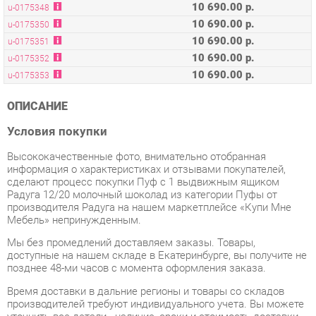
10 690.00 р.
u-0175351
10 690.00 р.
u-0175352
10 690.00 р.
u-0175353
ОПИСАНИЕ
Условия покупки
Высококачественные фото, внимательно отобранная
информация о характеристиках и отзывами покупателей,
сделают процесс покупки Пуф с 1 выдвижным ящиком
Радуга 12/20 молочный шоколад из категории Пуфы от
производителя Радуга на нашем маркетплейсе «Купи Мне
Мебель» непринужденным.
Мы без промедлений доставляем заказы. Товары,
доступные на нашем складе в Екатеринбурге, вы получите не
позднее 48-ми часов с момента оформления заказа.
Время доставки в дальние регионы и товары со складов
производителей требуют индивидуального учета. Вы можете
уточнить все детали - наличие, сроки и стоимость доставки,
обратившись к нам через форму
обратной связи
.
В любое время, пока ваш заказ еще не был отправлен, или в
течение недели после его получения, вы вправе изменить