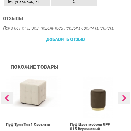
ДОБАВИТЬ ОТЗЫВ
ПОХОЖИЕ ТОВАРЫ
Пуф Трия Тип 1 Светлый
Пуф Цвет мебели UPF
П
015 Коричневый
0
2 136 ₽
3 339 ₽
Купить
Купить
info@kids-furniture.ru
+7 (903) 000-00-00
КАТАЛОГ
ИНФОРМАЦИЯ
ГОРОДА