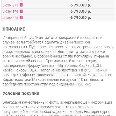
6 790.00 р.
u-0364378
ОПИСАНИЕ
Интерьерный пуф "Кантри" это прекрасный выбор в том
случае, если требуется сделать дизайн прихожей
законченным. Пуф сочетает простые геометрические формы
и оригинальность исполнения. Выглядит строго и в то же
время необычно. В современном стиле популярны пуфы на
металлической основе. Оригинальный кант выгодно
подчеркивает форму "цветка". Материалы Каркас ДСП,
картон, скобы "ВЕА". Наполнение листовой ППУ ST. Ножки
рама для пуфа металлическая. Цвет - золотой. Чехол велюр.
Характеристики Максимальная нагрузка 110 кг. Высота
свободного пространства под сиденьем - 120 мм.
Условия покупки
Благодаря качественным фото, исчерпывающей информации
о характеристиках и параметрах, а также отзывам
покупателей маркетплэйса «Детская мебель Екатеринбург»
купить товар «Пуф SILVA Кантри Вивальди 4» категории Пуфы
производства Silva с доставкой из Екатеринбурга по цене со
скидкой и гарантией от производителя не составит труда.
Мы отправляем заказы в доставку ежедневно. Товары из