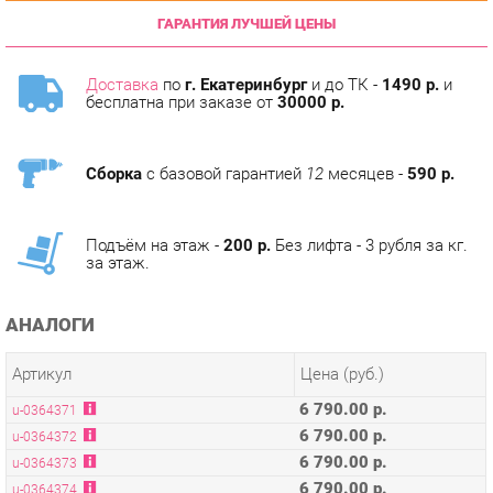
Доставка
по
г. Екатеринбург
и до ТК -
1490 р.
и
бесплатна при заказе от
30000 р.
Сборка
с базовой гарантией
12
месяцев -
590 р.
Подъём на этаж -
200 р.
Без лифта - 3 рубля за кг.
за этаж.
АНАЛОГИ
Артикул
Цена (руб.)
6 790.00 р.
u-0364371
6 790.00 р.
u-0364372
6 790.00 р.
u-0364373
6 790.00 р.
u-0364374
6 790.00 р.
u-0364375
6 790.00 р.
u-0364376