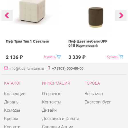
Пуф Трия Тип 1 Светлый
Пуф Цвет мебели UPF
П
015 Коричневый
0
2 136 ₽
3 339 ₽
Купить
Купить
info@kids-furniture.ru
+7 (903) 000-00-00
КАТАЛОГ
ИНФОРМАЦИЯ
ГОРОДА
Коллекции
О проекте
Весь мир
Диваны
Контакты
Екатеринбург
Комоды
Дизайн
Кресла
Доставка и Оплата
Кровати
Скидки и Акции
Стеллажи
Политика
Пуфы
Гарантия
Столы
Помощь
Стулья
Тумбы