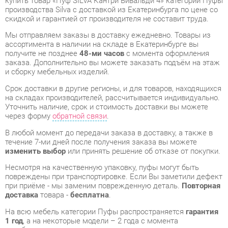
ассортимента в наличии на складе в Екатеринбурге вы
получите не позднее
48-ми часов
с момента оформления
заказа. Дополнительно вы можете заказать подъём на этаж
и сборку мебельных изделий.
Срок доставки в другие регионы, и для товаров, находящихся
на складах производителей, рассчитывается индивидуально.
Уточнить наличие, срок и стоимость доставки вы можете
через форму
обратной связи
.
В любой момент до передачи заказа в доставку, а также в
течение 7-ми дней после получения заказа вы можете
изменить выбор
или принять решение об отказе от покупки.
Несмотря на качественную упаковку, пуфы могут быть
повреждены при транспортировке. Если Вы заметили дефект
при приёме - мы заменим поврежденную деталь.
Повторная
доставка
товара -
бесплатна
.
На всю мебель категории Пуфы распространяется
гарантия
1 год
, а на некоторые модели – 2 года с момента
приобретения.
Пуф SILVA Кантри Вивальди 4
- это качественное изделие
производства
Silva
, соответствующее современному
государственному стандарту.