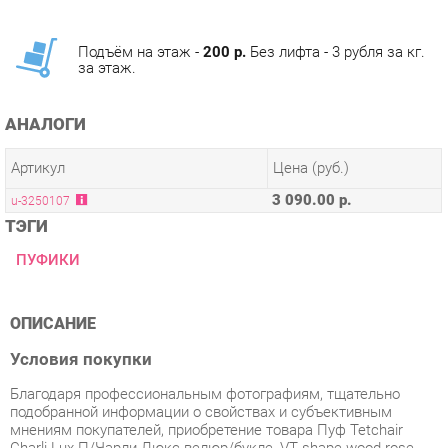
за этаж.
АНАЛОГИ
Артикул
Цена (руб.)
3 090.00 р.
u-3250107
ТЭГИ
ПУФИКИ
ОПИСАНИЕ
Условия покупки
Благодаря профессиональным фотографиям, тщательно
подобранной информации о свойствах и субъективным
мнениям покупателей, приобретение товара Пуф Tetchair
Charli Lux П/Чарли Люкс велюр/букле, VT shape wood rose
категории Пуфы от производителя Tetchair на маркетплейсе
«Детская мебель Екатеринбург» будет простым делом.
Мы ежедневно доставляем заказы. Товары, находящиеся в