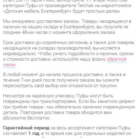
наличии на нашем складе в Екатеринбурге, вы получите не
позднее 48-ми часов с момента оформления заказа.
Срок доставки до отдалённых регионов, а также для товаров,
находящихся на складах производителей, вычисляется
индивидуально. Чтобы узнать подробности о наличии, сроках
и стоимости доставки, используйте нашу форму
обратной
связи
.
В любой момент до начала процесса доставки, а также в
течение 7-ми дней после получения заказа вы можете
пересмотреть свой выбор или отказаться от покупки.
Несмотря на надежную упаковку, Пуфы могут быть
повреждены при транспортировке. Если Вы заметили дефект
при приёме товара - мы обязательно заменим поврежденную
деталь. Повторная доставка товара обходится вам
абсолютно бесплатно.
Гарантийный период
на весь ассортимент категории Пуфы
составляет
1 год
, в то время как для отдельных моделей он
увеличивается до 2 лет с даты приобретения.
Пуф Tetchair Charli Lux П/Чарли Люкс велюр/букле, VT
shape wood rose
- это качественное изделие, производимое
компанией
Tetchair
, в соответствии с действующими
государственными стандартами.