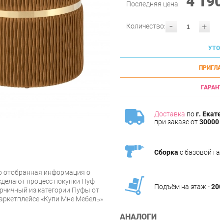
4 19
Последняя цена:
-
+
Количество:
УТО
ПРИГЛ
ГАРАН
Доставка
по
г. Екат
при заказе от
30000 
Сборка
с базовой г
о отобранная информация о
сделают процесс покупки Пуф
Подъём на этаж -
20
орчичный из категории Пуфы от
маркетплейсе «Купи Мне Мебель»
АНАЛОГИ