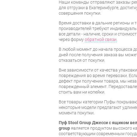
Наши команды отправляют заказы рег
для отгрузки в Екатеринбурге, достигну
совершения покупки.
Время доставки в дальние регионы и 
производителей требуют индивидуальн
все детали - наличие, сроки и стоимос
через форму
обратной связи
.
В любой момент до начала процесса до
дней после получения заказа вы може
отказаться от покупки.
Вне зависимости от качества упаковк
повреждения во время перевозки. Есл
дефект при получении товара, мы нез
поврежденный элемент. Передоставлен
стоить вам ни копейки.
Все товары категории Пуфы покрыва
некоторые модели предлагают удлинен
момента покупки.
Пуф Stool Group Джесси с ящиком в
group
является продуктом высокого к
соответствующим современным госуд