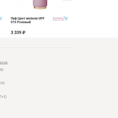
Пуф Цвет мебели UPF
Купить
Пуф Цвет мебели UPF
015 Розовый
015 Голубой
3 339 ₽
3 339 ₽
воза
ер.
-00
T+5)