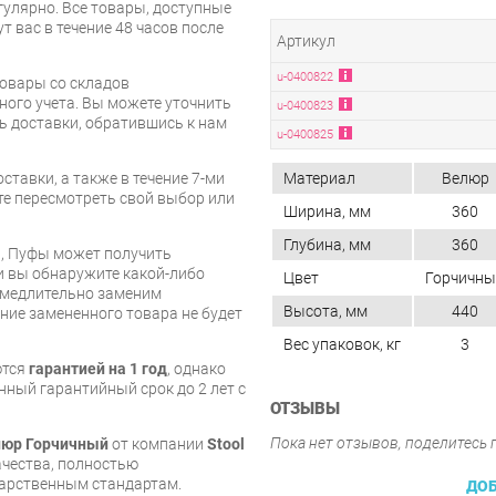
улярно. Все товары, доступные
т вас в течение 48 часов после
Артикул
u-0400822
товары со складов
ого учета. Вы можете уточнить
u-0400823
ть доставки, обратившись к нам
u-0400825
ставки, а также в течение 7-ми
Материал
Велюр
те пересмотреть свой выбор или
Ширина, мм
360
Глубина, мм
360
и, Пуфы может получить
и вы обнаружите какой-либо
Цвет
Горчичны
амедлительно заменим
Высота, мм
440
ие замененного товара не будет
Вес упаковок, кг
3
ются
гарантией на 1 год
, однако
ный гарантийный срок до 2 лет с
ОТЗЫВЫ
Пока нет отзывов, поделитесь
елюр Горчичный
от компании
Stool
ачества, полностью
арственным стандартам.
ДОБ