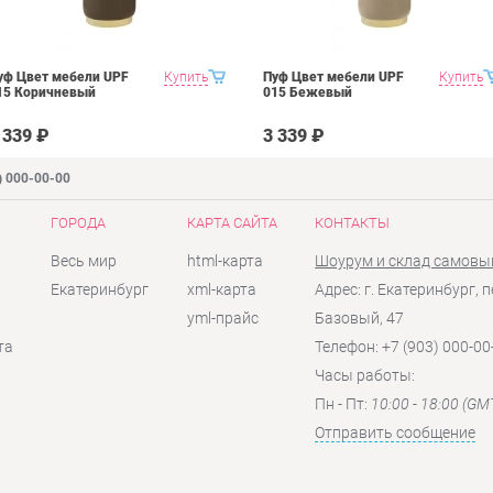
уф Цвет мебели UPF
Купить
Пуф Цвет мебели UPF
Купить
15 Коричневый
015 Бежевый
 339 ₽
3 339 ₽
) 000-00-00
ГОРОДА
КАРТА САЙТА
КОНТАКТЫ
Весь мир
html-карта
Шоурум и склад самовы
Екатеринбург
xml-карта
Адрес: г. Екатеринбург, п
yml-прайс
Базовый, 47
та
Телефон: +7 (903) 000-00
Часы работы:
Пн - Пт:
10:00 - 18:00 (GM
Отправить сообщение