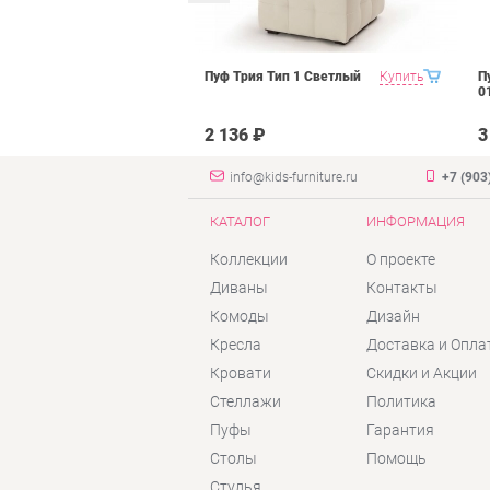
ьсон Рони 2
Купить
Пуф Трия Тип 1 Светлый
Купить
П
янтарь велюр
0
2 136 ₽
3
info@kids-furniture.ru
+7 (903
КАТАЛОГ
ИНФОРМАЦИЯ
Коллекции
О проекте
Диваны
Контакты
Комоды
Дизайн
Кресла
Доставка и Опла
Кровати
Скидки и Акции
Стеллажи
Политика
Пуфы
Гарантия
Столы
Помощь
Стулья