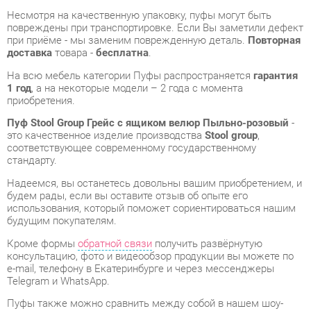
На всю мебель категории Пуфы распространяется
гарантия
1 год
, а на некоторые модели – 2 года с момента
приобретения.
Пуф Stool Group Грейс с ящиком велюр Пыльно-розовый
-
это качественное изделие производства
Stool group
,
соответствующее современному государственному
стандарту.
Надеемся, вы останетесь довольны вашим приобретением, и
будем рады, если вы оставите отзыв об опыте его
использования, который поможет сориентироваться нашим
будущим покупателям.
Кроме формы
обратной связи
получить развёрнутую
консультацию, фото и видеообзор продукции вы можете по
e-mail, телефону в Екатеринбурге и через мессенджеры
Telegram и WhatsApp.
Пуфы также можно сравнить между собой в нашем шоу-
руме и купить Пуф Stool Group Грейс с ящиком велюр
Пыльно-розовый, самостоятельно забрав его с нашего
центрального склада в г. Екатеринбург. Полный список
адресов и магазинов смотрите на странице
контактов
.