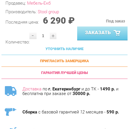
Производитель:
Stool group
6 290 ₽
Под заказ
Последняя цена:
ЗАКАЗАТЬ
-
+
Количество:
УТОЧНИТЬ НАЛИЧИЕ
ПРИГЛАСИТЬ ЗАМЕРЩИКА
ГАРАНТИЯ ЛУЧШЕЙ ЦЕНЫ
Доставка
по
г. Екатеринбург
и до ТК -
1490 р.
и
бесплатна при заказе от
30000 р.
Сборка
с базовой гарантией
12
месяцев -
590 р.
Подъём на этаж -
200 р.
Без лифта - 3 рубля за кг.
за этаж.