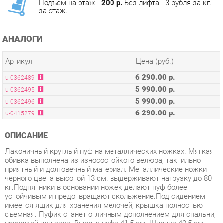
АНАЛОГИ
Артикул
Цена (руб.)
6 290.00 р.
u-0362489
5 990.00 р.
u-0362495
5 990.00 р.
u-0362496
6 290.00 р.
u-0415279
ОПИСАНИЕ
Лаконичный круглый пуф на металлических ножках. Мягкая
обивка выполнена из износостойкого велюра, тактильно
приятный и долговечный материал. Металлические ножки
черного цвета высотой 13 см. выдерживают нагрузку до 80
кг.Подпятники в основании ножек делают пуф более
устойчивым и предотвращают скольжение.Под сидением
имеется ящик для хранения мелочей, крышка полностью
съемная. Пуфик станет отличным дополнением для спальни,
прихожей или зала. Высота пуфа 41,5 см. Ширина 40,5 см.
Условия покупки
Благодаря качественным фото, исчерпывающей информации