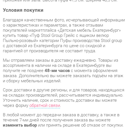
о характеристиках и параметрах, а также отзывам
покупателей маркетплэйса «Детская мебель Екатеринбург»
купить товар «Пуф Stool Group Грейс с ящиком велюр
Пыльно-розовый» категории Пуфы производства Stool group
с доставкой из Екатеринбурга по цене со скидкой и
гарантией от производителя не составит труда.
Мы отправляем заказы в доставку ежедневно. Товары из
ассортимента в наличии на складе в Екатеринбурге вы
получите не позднее
48-ми часов
с момента оформления
заказа. Дополнительно вы можете заказать подъём на этаж
и сборку мебельных изделий.
Срок доставки в другие регионы, и для товаров, находящихся
на складах производителей, рассчитывается индивидуально.
Уточнить наличие, срок и стоимость доставки вы можете
через форму
обратной связи
.
В любой момент до передачи заказа в доставку, а также в
течение 7-ми дней после получения заказа вы можете
изменить выбор
или принять решение об отказе от покупки.
Несмотря на качественную упаковку, пуфы могут быть
повреждены при транспортировке. Если Вы заметили дефект
при приёме - мы заменим поврежденную деталь.
Повторная
доставка
товара -
бесплатна
.