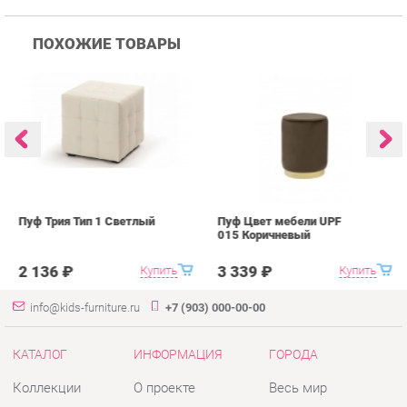
Пуф Трия Тип 1 Светлый
Пуф Цвет мебели UPF
П
015 Коричневый
0
2 136 ₽
3 339 ₽
Купить
Купить
info@kids-furniture.ru
+7 (903) 000-00-00
КАТАЛОГ
ИНФОРМАЦИЯ
ГОРОДА
Коллекции
О проекте
Весь мир
Диваны
Контакты
Екатеринбург
Комоды
Дизайн
Кресла
Доставка и Оплата
Кровати
Скидки и Акции
Стеллажи
Политика