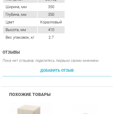
Высота, мм
410
Вес упаковок, кг
2.7
ОТЗЫВЫ
Пока нет отзывов, поделитесь первым своим мнением.
ДОБАВИТЬ ОТЗЫВ
ПОХОЖИЕ ТОВАРЫ
Пуф Трия Тип 1 Светлый
Пуф Цвет мебели UPF
П