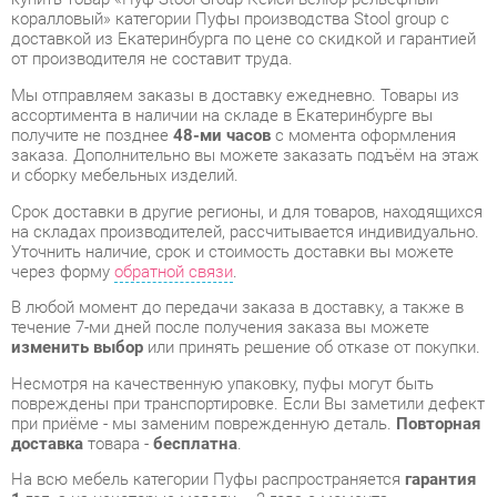
Мы отправляем заказы в доставку ежедневно. Товары из
ассортимента в наличии на складе в Екатеринбурге вы
получите не позднее
48-ми часов
с момента оформления
заказа. Дополнительно вы можете заказать подъём на этаж
и сборку мебельных изделий.
Срок доставки в другие регионы, и для товаров, находящихся
на складах производителей, рассчитывается индивидуально.
Уточнить наличие, срок и стоимость доставки вы можете
через форму
обратной связи
.
В любой момент до передачи заказа в доставку, а также в
течение 7-ми дней после получения заказа вы можете
изменить выбор
или принять решение об отказе от покупки.
Несмотря на качественную упаковку, пуфы могут быть
повреждены при транспортировке. Если Вы заметили дефект
при приёме - мы заменим поврежденную деталь.
Повторная
доставка
товара -
бесплатна
.
На всю мебель категории Пуфы распространяется
гарантия
1 год
, а на некоторые модели – 2 года с момента
приобретения.
Пуф Stool Group Кейси велюр рельефный коралловый
- это
качественное изделие производства
Stool group
,
соответствующее современному государственному