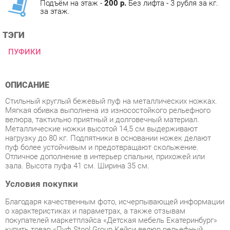
ТЭГИ
ПУФИКИ
ОПИСАНИЕ
Стильный круглый бежевый пуф на металлических ножках.
Мягкая обивка выполнена из износостойкого рельефного
велюра, тактильно приятный и долговечный материал.
Металлические ножки высотой 14,5 см выдерживают
нагрузку до 80 кг. Подпятники в основании ножек делают
пуф более устойчивым и предотвращают скольжение.
Отличное дополнение в интерьер спальни, прихожей или
зала. Высота пуфа 41 см. Ширина 35 см.
Условия покупки
Благодаря качественным фото, исчерпывающей информации
о характеристиках и параметрах, а также отзывам
покупателей маркетплэйса «Детская мебель Екатеринбург»
купить товар «Пуф Stool Group Кейси велюр рельефный
коралловый» категории Пуфы производства Stool group с
доставкой из Екатеринбурга по цене со скидкой и гарантией
от производителя не составит труда.