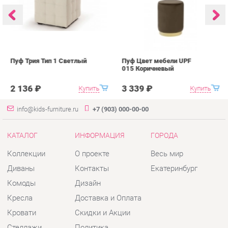
015 Коричневый
0
2 136 ₽
3 339 ₽
Купить
Купить
info@kids-furniture.ru
+7 (903) 000-00-00
КАТАЛОГ
ИНФОРМАЦИЯ
ГОРОДА
Коллекции
О проекте
Весь мир
Диваны
Контакты
Екатеринбург
Комоды
Дизайн
Кресла
Доставка и Оплата
Кровати
Скидки и Акции
Стеллажи
Политика
Пуфы
Гарантия
Столы
Помощь
Стулья
Тумбы
Шкафы