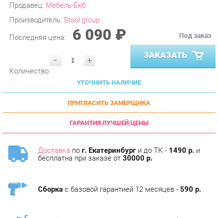
Производитель:
Stool group
6 090 ₽
Под заказ
Последняя цена:
ЗАКАЗАТЬ
-
+
Количество:
УТОЧНИТЬ НАЛИЧИЕ
ПРИГЛАСИТЬ ЗАМЕРЩИКА
ГАРАНТИЯ ЛУЧШЕЙ ЦЕНЫ
Доставка
по
г. Екатеринбург
и до ТК -
1490 р.
и
бесплатна при заказе от
30000 р.
Сборка
с базовой гарантией
12
месяцев -
590 р.
Подъём на этаж -
200 р.
Без лифта - 3 рубля за кг.
за этаж.