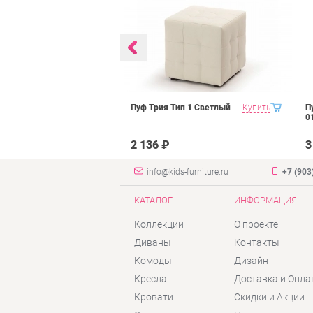
ьсон Рони 2
Купить
Пуф Трия Тип 1 Светлый
Купить
П
янтарь велюр
0
2 136 ₽
3
info@kids-furniture.ru
+7 (903
КАТАЛОГ
ИНФОРМАЦИЯ
Коллекции
О проекте
Диваны
Контакты
Комоды
Дизайн
Кресла
Доставка и Опла
Кровати
Скидки и Акции