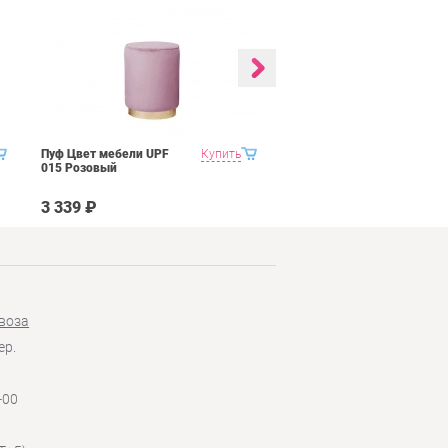
Пуф Цвет мебели UPF
Купить
Пуф Цвет мебели UPF
015 Розовый
015 Голубой
3 339 ₽
3 339 ₽
воза
ер.
-00