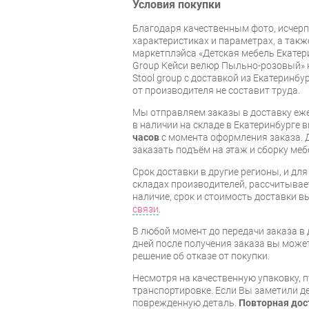
Условия покупки
Благодаря качественным фото, исче
характеристиках и параметрах, а так
маркетплэйса «Детская мебель Екатери
Group Кейси велюр Пыльно-розовый» 
Stool group с доставкой из Екатеринбу
от производителя не составит труда.
Мы отправляем заказы в доставку еже
в наличии на складе в Екатеринбурге 
часов
с момента оформления заказа. 
заказать подъём на этаж и сборку ме
Срок доставки в другие регионы, и дл
складах производителей, рассчитывае
наличие, срок и стоимость доставки 
связи
.
В любой момент до передачи заказа в д
дней после получения заказа вы може
решение об отказе от покупки.
Несмотря на качественную упаковку, 
транспортировке. Если Вы заметили д
поврежденную деталь.
Повторная дос