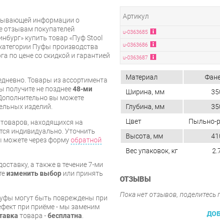
Артикул
рпывающей информации о
же отзывам покупателей
u-0363685
нбург» купить товар «Пуф Stool
u-0363686
категории Пуфы производства
рга по цене со скидкой и гарантией
u-0363687
Материал
Фан
дневно. Товары из ассортимента
вы получите не позднее
48-ми
Ширина, мм
35
Дополнительно вы можете
Глубина, мм
35
бельных изделий.
Цвет
Пыльно-
я товаров, находящихся на
тся индивидуально. Уточнить
Высота, мм
41
вы можете через форму
обратной
Вес упаковок, кг
2.
оставку, а также в течение 7-ми
те
изменить выбор
или принять
ОТЗЫВЫ
Пока нет отзывов, поделитесь
пуфы могут быть повреждены при
ефект при приёме - мы заменим
ДОБ
тавка
товара -
бесплатна
.