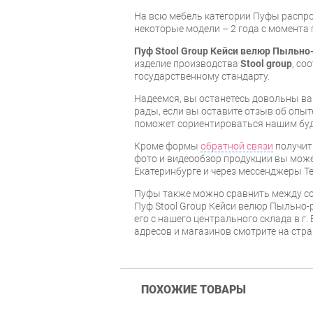
На всю мебель категории Пуфы распр
некоторые модели – 2 года с момента 
Пуф Stool Group Кейси велюр Пыльно
изделие производства
Stool group
, со
государственному стандарту.
Надеемся, вы останетесь довольны ва
рады, если вы оставите отзыв об опыт
поможет сориентироваться нашим бу
Кроме формы
обратной связи
получит
фото и видеообзор продукции вы может
Екатеринбурге и через мессенджеры Te
Пуфы также можно сравнить между со
Пуф Stool Group Кейси велюр Пыльно-
его с нашего центрального склада в г.
адресов и магазинов смотрите на стр
ПОХОЖИЕ ТОВАРЫ