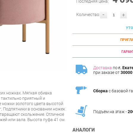
Последняя цена:
-
+
Количество:
УТО
ПРИГЛ
ГАРАН
Доставка
по
г. Екат
при заказе от
30000 
Сборка
с базовой г
их ножках. Мягкая обивка
 тактильно приятный и
е ножки золотого цвета высотой
г. Подпятники в основании ножек
Подъём на этаж -
20
отвращают скольжение. Отличное
жей или зала. Высота пуфа 41 см.
АНАЛОГИ