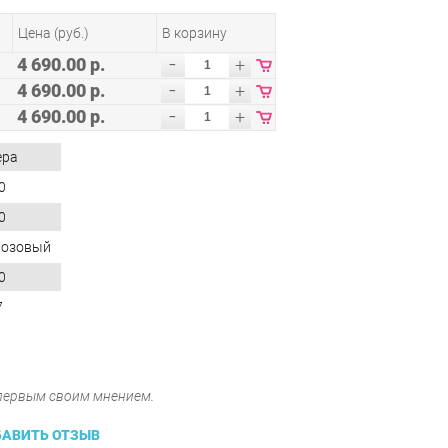
Цена (руб.)
В корзину
-
4 690.00 р.
+
-
4 690.00 р.
+
-
4 690.00 р.
+
ера
0
0
розовый
0
7
 первым своим мнением.
АВИТЬ ОТЗЫВ