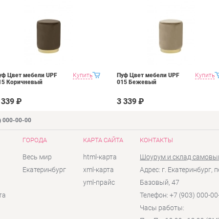
уф Цвет мебели UPF
Купить
Пуф Цвет мебели UPF
Купить
15 Коричневый
015 Бежевый
 339 ₽
3 339 ₽
) 000-00-00
ГОРОДА
КАРТА САЙТА
КОНТАКТЫ
Весь мир
html-карта
Шоурум и склад самовы
Екатеринбург
xml-карта
Адрес: г. Екатеринбург, п
yml-прайс
Базовый, 47
та
Телефон: +7 (903) 000-00
Часы работы: