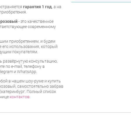
остраняется
гарантия 1 год
, а на
приобретения.
-розовый
- это качественное
ответствующее современному
шим приобретением, и будем
е его использования, который
дущим покупателям.
ь развёрнутую консультацию,
е по e-mail, телефону в
legram и WhatsApp.
бой в нашем шоу-руме и купить
розовый, самостоятельно забрав
 Екатеринбург. Полный список
анице
контактов
.