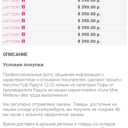
8 390.00 р.
u-0175295
8 390.00 р.
u-0175296
8 390.00 р.
u-0175297
8 390.00 р.
u-0175298
ОПИСАНИЕ
Условия покупки
Профессиональные фото, обширная информация о
характеристиках и отзывами покупателей, сделают процесс
покупки Пуф Радуга 12/22 коньяк из категории Пуфы от
производителя Радуга на нашем маркетплейсе «Купи Мне
Мебель» без труда выполнимым.
Мы регулярно отправляем заказы. Товары, доступные на
нашем складе в Екатеринбурге, вы получите не позднее 48-
ми часов с момента оформления заказа.
Время доставки в дальние регионы и товары со складов
производителей требуют индивидуального учета. Вы можете
уточнить все детали - наличие, сроки и стоимость доставки,
обратившись к нам через форму
обратной связи
.
В любое время, пока ваш заказ еще не был отправлен, или в