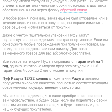
течение недели после его получения, вы вправе изменить
свое решение и отказаться от покупки.
Даже с учетом тщательной упаковки, Пуфы могут
подвергнуться повреждениям при транспортировке. Если вы
обнаружите любые повреждения при получении товара, мы
немедленно предоставим вам замену. Доставка
замененного товара для вас абсолютно бесплатна.
Все товары категории Пуфы покрываются
гарантией на 1
год
, однако некоторые модели предлагают удлиненный
гарантийный срок до 2 лет с момента покупки.
Пуф Радуга 12/22 коньяк
от компании
Радуга
является
продуктом высокого качества, полностью соответствующим
современным государственным стандартам.
Мы искренне надеемся, что ваше приобретение принесет
вам удовольствие, и будем рады, если вы поделитесь своим
опытом использования товара, что будет полезным для
наших будущих покупателей.
Помимо формы
обратной связи
, вы можете получить
дополнительную информацию, фотографии и обзоры
продукции по электронной почте, по телефону в
Екатеринбурге или через мессенджеры Skype, Telegram и
WhatsApp.