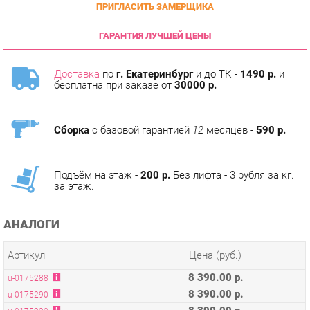
ГАРАНТИЯ ЛУЧШЕЙ ЦЕНЫ
Доставка
по
г. Екатеринбург
и до ТК -
1490 р.
и
бесплатна при заказе от
30000 р.
Сборка
с базовой гарантией
12
месяцев -
590 р.
Подъём на этаж -
200 р.
Без лифта - 3 рубля за кг.
за этаж.
АНАЛОГИ
Артикул
Цена (руб.)
8 390.00 р.
u-0175288
8 390.00 р.
u-0175290
8 390.00 р.
u-0175292
8 390.00 р.
u-0175293
8 390.00 р.
u-0175294