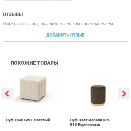
ДОБАВИТЬ ОТЗЫВ
ПОХОЖИЕ ТОВАРЫ
Пуф Трия Тип 1 Светлый
Пуф Цвет мебели UPF
П
015 Коричневый
0
2 136 ₽
3 339 ₽
Купить
Купить
info@kids-furniture.ru
+7 (903) 000-00-00
КАТАЛОГ
ИНФОРМАЦИЯ
ГОРОДА