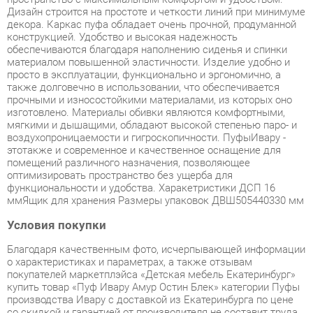
материалом повышенной эластичности. Изделие удобно и
просто в эксплуатации, функционально и эргономично, а
также долговечно в использовании, что обеспечивается
прочными и износостойкими материалами, из которых оно
изготовлено. Материалы обивки являются комфортными,
мягкими и дышащими, обладают высокой степенью паро- и
воздухопроницаемости и гигроскопичности. ПуфыИвару -
этотакже и современное и качественное оснащение для
помещений различного назначения, позволяющее
оптимизировать пространство без ущерба для
функциональности и удобства. Харакетристики ДСП 16
ммЯщик для хранения Размеры упаковок ДВШ505440330 мм
Условия покупки
Благодаря качественным фото, исчерпывающей информации
о характеристиках и параметрах, а также отзывам
покупателей маркетплэйса «Детская мебель Екатеринбург»
купить товар «Пуф Ивару Амур Остин Блек» категории Пуфы
производства Ивару с доставкой из Екатеринбурга по цене
со скидкой и гарантией от производителя не составит труда.
Мы отправляем заказы в доставку ежедневно. Товары из
ассортимента в наличии на складе в Екатеринбурге вы
получите не позднее
48-ми часов
с момента оформления
заказа. Дополнительно вы можете заказать подъём на этаж