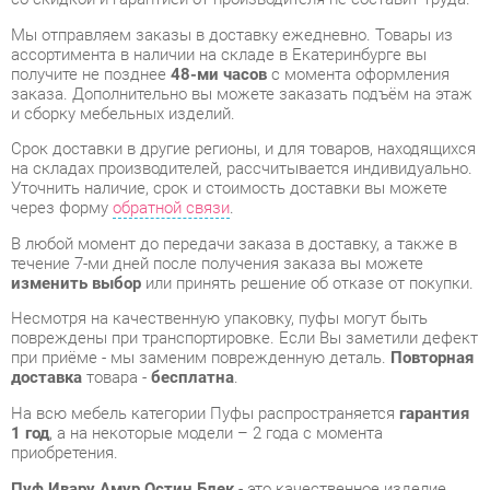
и сборку мебельных изделий.
Срок доставки в другие регионы, и для товаров, находящихся
на складах производителей, рассчитывается индивидуально.
Уточнить наличие, срок и стоимость доставки вы можете
через форму
обратной связи
.
В любой момент до передачи заказа в доставку, а также в
течение 7-ми дней после получения заказа вы можете
изменить выбор
или принять решение об отказе от покупки.
Несмотря на качественную упаковку, пуфы могут быть
повреждены при транспортировке. Если Вы заметили дефект
при приёме - мы заменим поврежденную деталь.
Повторная
доставка
товара -
бесплатна
.
На всю мебель категории Пуфы распространяется
гарантия
1 год
, а на некоторые модели – 2 года с момента
приобретения.
Пуф Ивару Амур Остин Блек
- это качественное изделие
производства
Ивару
, соответствующее современному
государственному стандарту.
Надеемся, вы останетесь довольны вашим приобретением, и
будем рады, если вы оставите отзыв об опыте его
использования, который поможет сориентироваться нашим