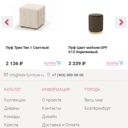
Пуф Трия Тип 1 Светлый
Пуф Цвет мебели UPF
П
015 Коричневый
0
2 136 ₽
3 339 ₽
Купить
Купить
info@kids-furniture.ru
+7 (903) 000-00-00
КАТАЛОГ
ИНФОРМАЦИЯ
ГОРОДА
Коллекции
О проекте
Весь мир
Диваны
Контакты
Екатеринбург
Комоды
Дизайн
Кресла
Доставка и Оплата
Кровати
Скидки и Акции
Стеллажи
Политика
Пуфы
Гарантия
Столы
Помощь
Стулья
Тумбы