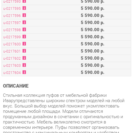
5 590.00 р.
u-0217597
5 590.00 р.
u-0217598
5 590.00 р.
u-0217599
5 590.00 р.
u-0217600
5 590.00 р.
u-0217601
5 590.00 р.
u-0217602
5 590.00 р.
u-0217603
5 590.00 р.
u-0217604
ОПИСАНИЕ
Стильная коллекция пуфов от мебельной фабрики
Иварупредставлены широким спектром моделей на любой
вкус. Большой выбор моделей поможет укомплектовать
помещение любой площади. Модели отличаются
продуманным дизайном в сочетании с оригинальностью и
практичностью. Мебель великолепно смотрится в
современном интерьере. Пуфы позволяют организовать
пространство с максимальным комфортом и удобством.
Дизайн строится на простоте и четкости линий при минимуме
декора. Каркас пуфа обладает очень прочной, продуманной
конструкцией. Удобство и высокая надежность
обеспечиваются благодаря наполнению сиденья и спинки