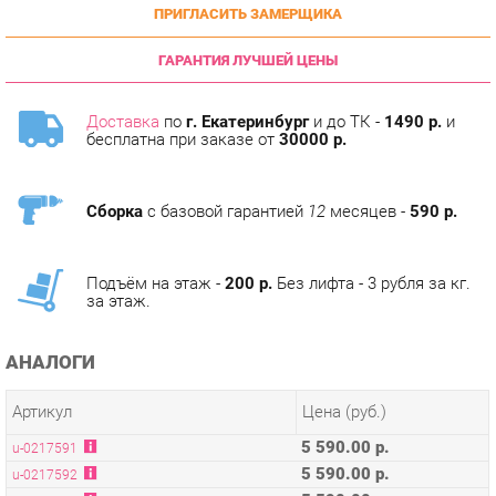
ГАРАНТИЯ ЛУЧШЕЙ ЦЕНЫ
Доставка
по
г. Екатеринбург
и до ТК -
1490 р.
и
бесплатна при заказе от
30000 р.
Сборка
с базовой гарантией
12
месяцев -
590 р.
Подъём на этаж -
200 р.
Без лифта - 3 рубля за кг.
за этаж.
АНАЛОГИ
Артикул
Цена (руб.)
5 590.00 р.
u-0217591
5 590.00 р.
u-0217592
5 590.00 р.
u-0217593
5 590.00 р.
u-0217595
5 590.00 р.
u-0217596