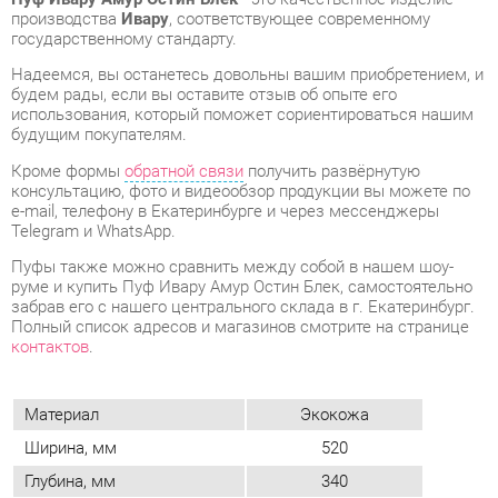
будущим покупателям.
Кроме формы
обратной связи
получить развёрнутую
консультацию, фото и видеообзор продукции вы можете по
e-mail, телефону в Екатеринбурге и через мессенджеры
Telegram и WhatsApp.
Пуфы также можно сравнить между собой в нашем шоу-
руме и купить Пуф Ивару Амур Остин Блек, самостоятельно
забрав его с нашего центрального склада в г. Екатеринбург.
Полный список адресов и магазинов смотрите на странице
контактов
.
Материал
Экокожа
Ширина, мм
520
Глубина, мм
340
Цвет
Остин блек
Высота, мм
430
Объем упаковок, м3
0.07
Вес упаковок, кг
10