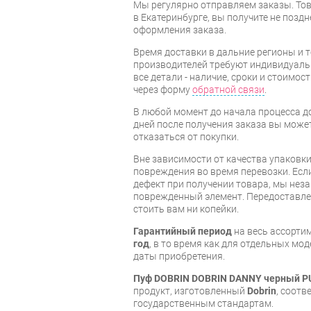
Мы регулярно отправляем заказы. Тов
в Екатеринбурге, вы получите не поздн
оформления заказа.
Время доставки в дальние регионы и 
производителей требуют индивидуальн
все детали - наличие, сроки и стоимос
через форму
обратной связи
.
В любой момент до начала процесса до
дней после получения заказа вы може
отказаться от покупки.
Вне зависимости от качества упаковк
повреждения во время перевозки. Есл
дефект при получении товара, мы нез
поврежденный элемент. Передоставлен
стоить вам ни копейки.
Гарантийный период
на весь ассорти
год
, в то время как для отдельных мод
даты приобретения.
Пуф DOBRIN DOBRIN DANNY черный P
продукт, изготовленный
Dobrin
, соот
государственным стандартам.