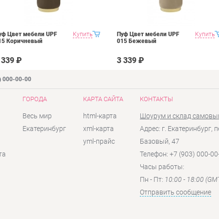
уф Цвет мебели UPF
Купить
Пуф Цвет мебели UPF
Купить
15 Коричневый
015 Бежевый
 339 ₽
3 339 ₽
) 000-00-00
ГОРОДА
КАРТА САЙТА
КОНТАКТЫ
Весь мир
html-карта
Шоурум и склад самовы
Екатеринбург
xml-карта
Адрес: г. Екатеринбург, п
yml-прайс
Базовый, 47
та
Телефон: +7 (903) 000-00
Часы работы:
Пн - Пт:
10:00 - 18:00 (GM
Отправить сообщение