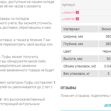
ары, доступные на нашем складе
Артикул
ее 48-ми часов с момента
u-0364215
товары со складов
u-0398789
ого учета. Вы можете уточнить
ть доставки, обратившись к нам
Материал
Экок
Ширина, мм
38
ставки, а также в течение 7-ми
Глубина, мм
38
те пересмотреть свой выбор или
Цвет
Черн
и, Пуфы может получить
Высота, мм
50
и вы обнаружите какой-либо
амедлительно заменим
Объем упаковок, м3
0.0
ие замененного товара не будет
Вес упаковок, кг
5
мент категории Пуфы составляет
1
елей он увеличивается до 2 лет с
ОТЗЫВЫ
Пока нет отзывов, поделитесь
U
- это высококачественный
ветствующий актуальным
ДОБ