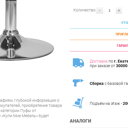
-
+
Количество:
УТО
ПРИГЛ
ГАРАН
Доставка
по
г. Екат
при заказе от
30000 
Сборка
с базовой г
афиям, глубокой информации о
Подъём на этаж -
20
купателей, приобретение товара
категории Пуфы от
е «Купи Мне Мебель» будет
АНАЛОГИ