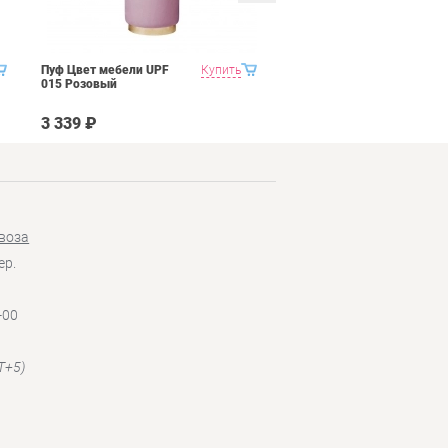
Пуф Цвет мебели UPF
Купить
Пуф Цвет мебели UPF
015 Розовый
015 Голубой
3 339 ₽
3 339 ₽
воза
ер.
-00
T+5)