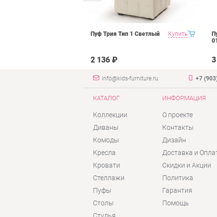
ьсон Рони 2
Купить
Пуф Трия Тип 1 Светлый
Купить
П
янтарь велюр
0
2 136 ₽
3
info@kids-furniture.ru
+7 (903
КАТАЛОГ
ИНФОРМАЦИЯ
Коллекции
О проекте
Диваны
Контакты
Комоды
Дизайн
Кресла
Доставка и Опла
Кровати
Скидки и Акции
Стеллажи
Политика
Пуфы
Гарантия
Столы
Помощь
Стулья