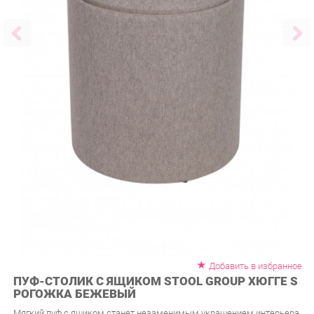
Добавить в избранное
ПУФ-СТОЛИК С ЯЩИКОМ STOOL GROUP ХЮГГЕ S
РОГОЖКА БЕЖЕВЫЙ
Мягкий пуф с ящиком станет незаменимым украшением интерьера
Рейтинг:
(голосов:
0
)