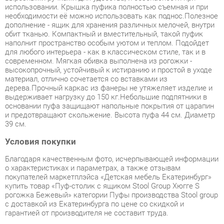
наполнит пространство особым уютом и теплом. Подойдет
для любого интерьера - как в классическом стиле, так и в
современном. Мягкая обивка выполнена из рогожки -
высокопрочный, устойчивый к истиранию и простой в уходе
материал, отлично сочетается со вставками из
дерева.Прочный каркас из фанеры не утяжеляет изделие и
выдерживает нагрузку до 150 кг.Небольшие подпятники в
основании пуфа защищают напольные покрытия от царапин
и предотвращают скольжение. Высота пуфа 44 см. Диаметр
39 см.
Условия покупки
Благодаря качественным фото, исчерпывающей информации
о характеристиках и параметрах, а также отзывам
покупателей маркетплэйса «Детская мебель Екатеринбург»
купить товар «Пуф-столик с ящиком Stool Group Хюгге S
рогожка Бежевый» категории Пуфы производства Stool group
с доставкой из Екатеринбурга по цене со скидкой и
гарантией от производителя не составит труда.
Мы отправляем заказы в доставку ежедневно. Товары из
ассортимента в наличии на складе в Екатеринбурге вы
получите не позднее
48-ми часов
с момента оформления
заказа. Дополнительно вы можете заказать подъём на этаж
и сборку мебельных изделий.