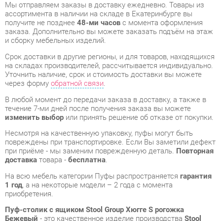
Срок доставки в другие регионы, и для товаров, находящихся
на складах производителей, рассчитывается индивидуально.
Уточнить наличие, срок и стоимость доставки вы можете
через форму
обратной связи
.
В любой момент до передачи заказа в доставку, а также в
течение 7-ми дней после получения заказа вы можете
изменить выбор
или принять решение об отказе от покупки.
Несмотря на качественную упаковку, пуфы могут быть
повреждены при транспортировке. Если Вы заметили дефект
при приёме - мы заменим поврежденную деталь.
Повторная
доставка
товара -
бесплатна
.
На всю мебель категории Пуфы распространяется
гарантия
1 год
, а на некоторые модели – 2 года с момента
приобретения.
Пуф-столик с ящиком Stool Group Хюгге S рогожка
Бежевый
- это качественное изделие производства
Stool
group
, соответствующее современному государственному
стандарту.
Надеемся, вы останетесь довольны вашим приобретением, и
будем рады, если вы оставите отзыв об опыте его
использования, который поможет сориентироваться нашим