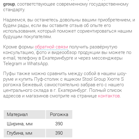
будущим покупателям.
Кроме формы
обратной связи
получить развёрнутую
консультацию, фото и видеообзор продукции вы можете по
e-mail, телефону в Екатеринбурге и через мессенджеры
Telegram и WhatsApp.
Пуфы также можно сравнить между собой в нашем шоу-
руме и купить Пуф-столик с ящиком Stool Group Хюгге S
рогожка Бежевый, самостоятельно забрав его с нашего
центрального склада в г. Екатеринбург. Полный список
адресов и магазинов смотрите на странице
контактов
.
Материал
Рогожка
Ширина, мм
390
Глубина, мм
390
Цвет
Бежевый
Высота, мм
440
Вес упаковок, кг
3.3
ОТЗЫВЫ