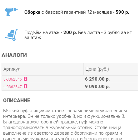
Подъём на этаж -
200 р.
Без лифта - 3 рубля за кг.
за этаж.
АНАЛОГИ
Артикул
Цена (руб.)
6 290.00 р.
u-0362546
9 090.00 р.
u-0362547
ОПИСАНИЕ
Мягкий пуф с ящиком станет незаменимым украшением
интерьера. Он не только удобный, но и функциональный.
Благодаря двухсторонней крышке, пуф можно
трансформировать в журнальный столик. Столешница
выполнена из светлого дерева с бортиками по краям и
вырезными ручками для удобства, и безопасности при
использовании. Крышка пуфика полностью съемная и при
необходимости её можно использовать как поднос.Полезное
дополнение - ящик для хранения различных мелочей, внутри
обит тканью. Компактный и вместительный, такой пуфик